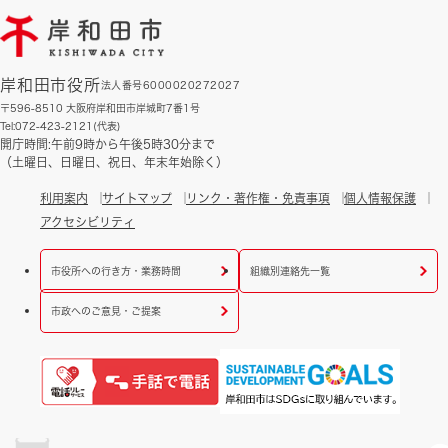
岸和田市役所
法人番号6000020272027
〒596-8510 大阪府岸和田市岸城町7番1号
Tel:072-423-2121(代表)
開庁時間:午前9時から午後5時30分まで
（土曜日、日曜日、祝日、年末年始除く）
利用案内
サイトマップ
リンク・著作権・免責事項
個人情報保護
アクセシビリティ
市役所への行き方・業務時間
組織別連絡先一覧
市政へのご意見・ご提案