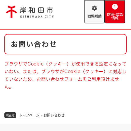
ペ
メニューを飛ばして本文へ
ー
閲
防
ジ
覧
災
の
補
・
先
助
緊
頭
Foreign language
本
急
で
防災・緊急情報
救急・消防
お問い合わせ
文
情
す
報
。
やさしい日本語
ハザードマップ
AED設置箇所
ブラウザでCookie（クッキー）が使用できる設定になって
文字サイズ
拡大
標準
いない、または、ブラウザがCookie（クッキー）に対応し
とじる
ていないため、お問い合わせフォームをご利用頂けませ
背景色変更
白
黒
青
ん。
とじる
トップページ
>
お問い合わせ
現在地