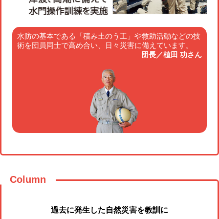
水防の基本である「積み土のう工」や救助活動などの技
術を団員同士で高め合い、日々災害に備えています。
団長／植田 功さん
Column
過去に発生した自然災害を教訓に