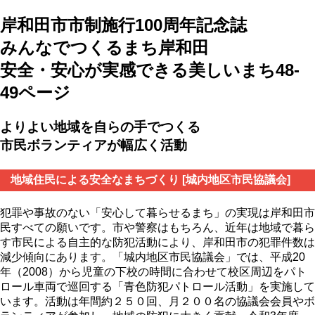
岸和田市市制施行100周年記念誌
みんなでつくるまち岸和田
安全・安心が実感できる美しいまち
48-
49ページ
よりよい地域を自らの手でつくる
市民ボランティアが幅広く活動
地域住民による安全なまちづくり [城内地区市民協議会]
犯罪や事故のない「安心して暮らせるまち」の実現は岸和田市
民すべての願いです。市や警察はもちろん、近年は地域で暮ら
す市民による自主的な防犯活動により、岸和田市の犯罪件数は
減少傾向にあります。「城内地区市民協議会」では、平成20
年（2008）から児童の下校の時間に合わせて校区周辺をパト
ロール車両で巡回する「青色防犯パトロール活動」を実施して
います。活動は年間約２５０回、月２００名の協議会会員やボ