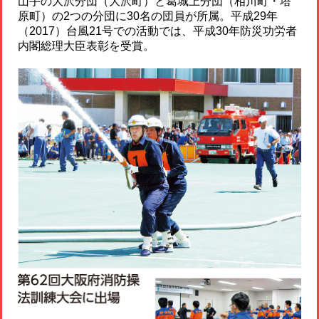
山手の大沢分団（大沢町）と葛城上分団（相川町・塔
原町）の2つの分団に30名の団員が所属。平成29年
（2017）台風21号での活動では、平成30年防災功労者
内閣総理大臣表彰を受賞。