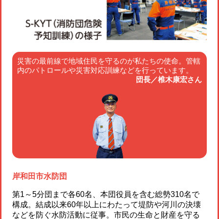
災害の最前線で地域住民を守るのが私たちの使命。管轄
内のパトロールや災害対応訓練などを行っています。
団長／椎木康宏さん
岸和田市水防団
第1～5分団まで各60名、本団役員を含む総勢310名で
構成。結成以来60年以上にわたって堤防や河川の決壊
などを防ぐ水防活動に従事。市民の生命と財産を守る