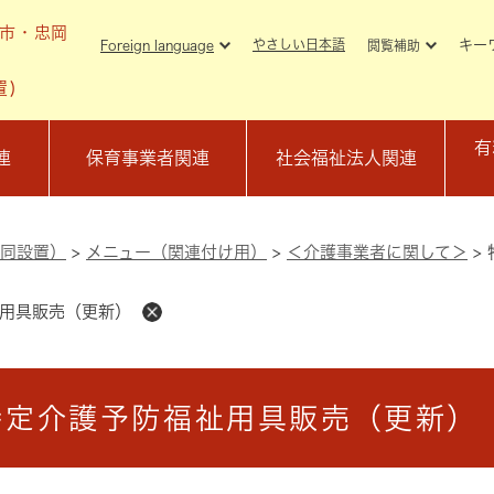
メニューを飛ばして本文へ
市・忠岡
キー
やさしい日本語
Foreign language
閲覧補助
置)
有
連
保育事業者関連
社会福祉法人関連
同設置）
>
メニュー（関連付け用）
>
＜介護事業者に関して＞
>
用具販売（更新）
特定介護予防福祉用具販売（更新）