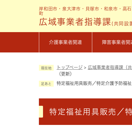
ペ
岸和田市・泉大津市・貝塚市・和泉市・高石
ー
町
ジ
広域事業者指導課
(共同設
の
先
頭
介護事業者関連
障害事業者関
で
す
。
トップページ
>
広域事業者指導課（共
現在地
（更新）
特定福祉用具販売／特定介護予防福祉
足あと
本
文
特定福祉用具販売／