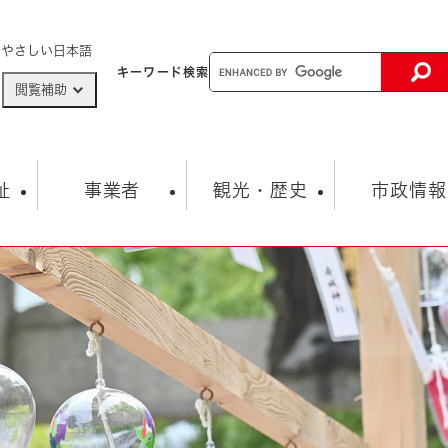
メニューを飛ばして本文へ
やさしい日本語
キーワード
検索
閲覧補助
ザードマップ
AED設置箇所
祉
事業者
観光・歴史
市政情報
健康・生活
子育て
市の概要
入札・契約情報
観光スポット
生涯学習・スポーツ
オープンデータ
総合計画
まちづくり・協働
行財政
産業振興
動画情報
人権・平和
税金
とじる
とじる
市政
環境
職員採用情報
福祉・介護
とじる
市役所・施設の案内