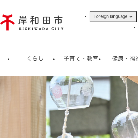
ペ
ー
Foreign language
ジ
の
先
頭
で
防災・緊急情報
救急・消防
ハ
す
くらし
子育て・教育
健康・福
。
相談
学校
住民票・戸籍
観光
福祉・
税金
保険・年金
歴史
ごみ・衛生・動物
救急・消防
防災・防犯
上水道・下水道