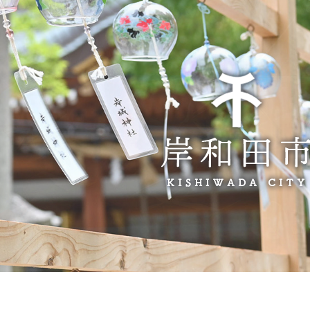
とじる
とじる
・ボラン