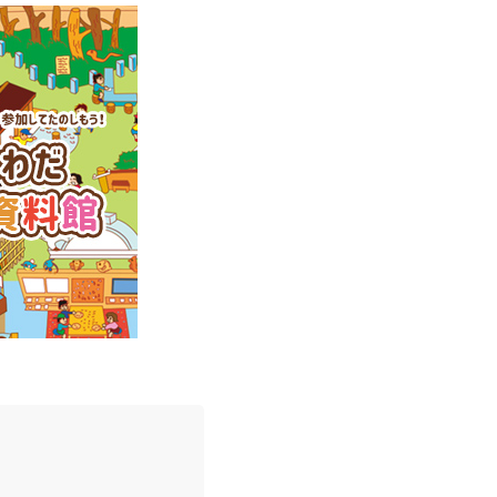
イ
イ
ド
ド