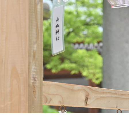
自然・環境・公園
住宅
引っ越し
おくやみ
男女共同参画
地域コミュニティ
ティア・協働
道路・河川・交通
まちづくり
文化
国際交流
とじる
本
文