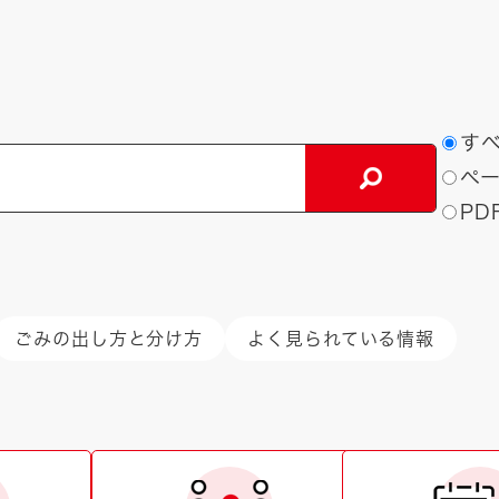
検
す
索
ペ
対
PD
象
ごみの出し方と分け方
よく見られている情報