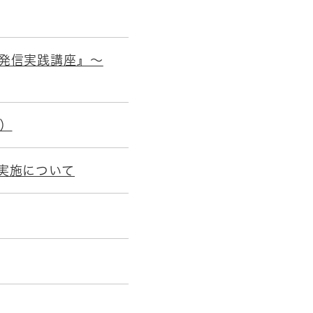
発信実践講座』～
）
実施について