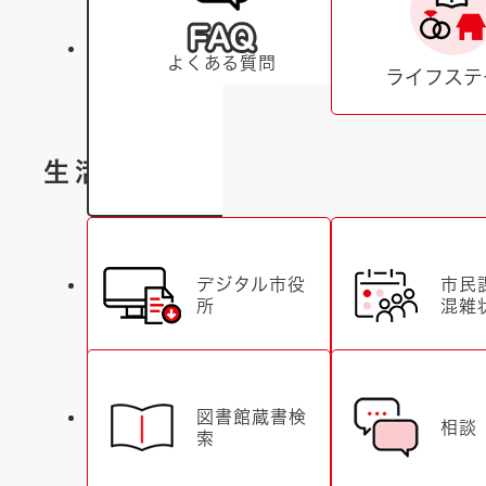
よくある質問
ライフステ
生活便利ナビ
デジタル市役
市民
所
混雑
図書館蔵書検
相談
索