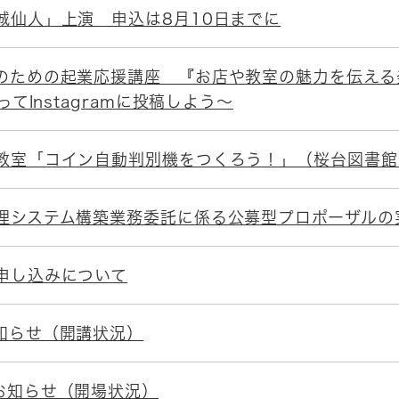
城仙人」上演 申込は8月10日までに
のための起業応援講座 『お店や教室の魅力を伝える
ってInstagramに投稿しよう～
教室「コイン自動判別機をつくろう！」（桜台図書館
理システム構築業務委託に係る公募型プロポーザルの
申し込みについて
知らせ（開講状況）
お知らせ（開場状況）