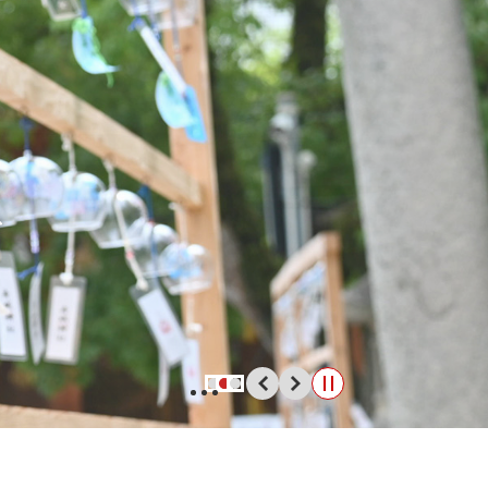
前
次
停
の
の
止
ス
ス
ラ
ラ