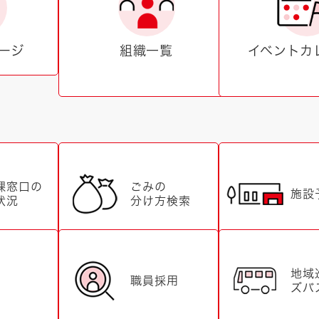
ージ
組織一覧
イベントカ
課窓口の
ごみの
施設
状況
分け方検索
地域
職員採用
ズバ