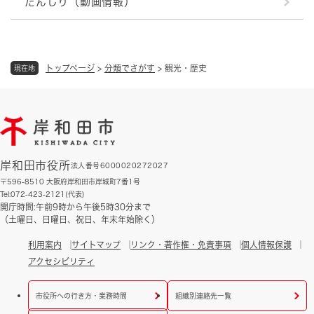
だんじり（動画情報）
トップページ
>
分類でさがす
>
観光・歴史
現在地
岸和田市役所
法人番号6000020272027
〒596-8510 大阪府岸和田市岸城町7番1号
Tel:072-423-2121(代表)
開庁時間:午前9時から午後5時30分まで
（土曜日、日曜日、祝日、年末年始除く）
利用案内
サイトマップ
リンク・著作権・免責事項
個人情報保護
アクセシビリティ
市役所への行き方・業務時間
組織別連絡先一覧