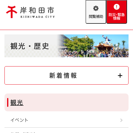
ペ
メニューを飛ばして本文へ
ー
閲
防
ジ
覧
災
の
補
・
先
助
緊
頭
Foreign language
本
急
で
防災・緊急情報
救急・消防
観光・歴史
文
情
す
報
。
やさしい日本語
ハザードマップ
AED設置箇所
文字サイズ
拡大
標準
新着情報
とじる
背景色変更
白
黒
青
観光
とじる
イベント