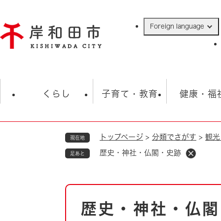
ペ
ー
Foreign language
ジ
の
先
頭
で
防災・緊急情報
救急・消防
ハ
す
くらし
子育て・教育
健康・福
。
トップページ
>
分類でさがす
>
観光
現在地
相談
学校
住民票・戸籍
観光
福祉・
歴史・神社・仏閣・史跡
足あと
税金
保険・年金
歴史
ごみ・衛生・動物
救急・消防
本
歴史・神社・仏閣
防災・防犯
文
上水道・下水道