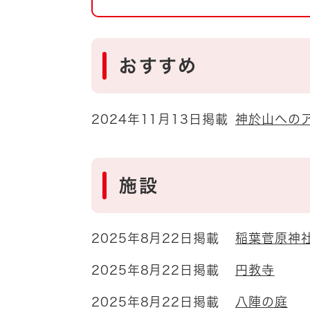
自然・環境・公園
住宅
引っ越し
おくやみ
おすすめ
男女共同参画
地域コミュニティ
ティア・協働
2024年11月13日掲載
神於山への
道路・河川・交通
まちづくり
文化
国際交流
施設
とじる
2025年8月22日掲載
稲葉菅原神
2025年8月22日掲載
円教寺
2025年8月22日掲載
八陣の庭