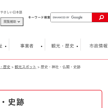
メニューを飛ばして本文へ
やさしい日本語
キーワード
検索
閲覧補助
ザードマップ
AED設置箇所
祉
事業者
観光・歴史
市政情報
・歴史
>
観光スポット
>
歴史・神社・仏閣・史跡
健康・生活
子育て
市の概要
入札・契約情報
観光スポット
生涯学習・スポーツ
オープンデータ
総合計画
まちづくり・協働
行財政
産業振興
動画情報
人権・平和
税金
とじる
とじる
市政
環境
職員採用情報
福祉・介護
とじる
・史跡
市役所・施設の案内