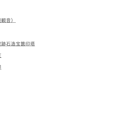
見観音）
堂跡石造宝篋印塔
天
群