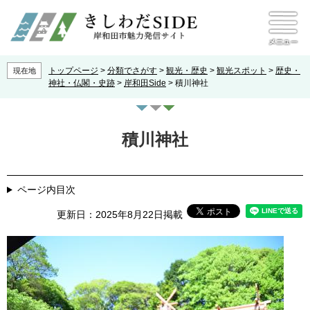
ペ
メ
本文へ
ニ
ー
ュ
ジ
ー
の
先
トップページ
>
分類でさがす
>
観光・歴史
>
観光スポット
>
歴史・
現在地
頭
神社・仏閣・史跡
>
岸和田Side
>
積川神社
で
す
本
。
文
積川神社
ページ内目次
更新日：2025年8月22日掲載