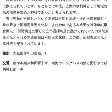
に数えられています。もともとは牛滝川上流の水利神として地域住
民の信仰を集めた神社であったと考えられます。
豊臣秀頼が再建したという本殿は三間社流造・正面千鳥破風付・
桧皮葺きで国指定重要文化財。また神体である木造男女神像8体(鎌
倉期)と、熊野街道に面して立つ遥拝鳥居に懸けられていた白河院宸
筆と伝えられる木造篇額は府指定文化財。この他、淀殿寄進と伝え
る神輿も安置されています。
住所
大阪府岸和田市積川町
交通
南海本線岸和田駅下車、南海ウイングバス内畑方面行きで積
川神社前下車