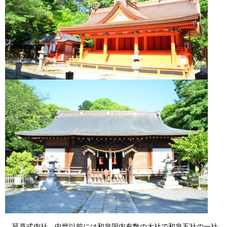
延喜式内社。中世以前には和泉国内有数の大社で和泉五社の一社