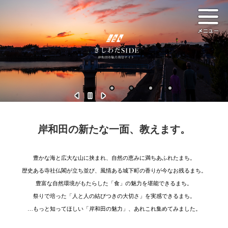
ペ
メ
本文へ
ー
ニ
ジ
ュ
の
ー
先
頭
で
す
。
本
文
岸和田の新たな一面、教えます。
豊かな海と広大な山に挟まれ、自然の恵みに満ちあふれたまち。
歴史ある寺社仏閣が立ち並び、風情ある城下町の香りが今なお残るまち。
豊富な自然環境がもたらした「食」の魅力を堪能できるまち。
祭りで培った「人と人の結びつきの大切さ」を実感できるまち。
…もっと知ってほしい「岸和田の魅力」、あれこれ集めてみました。