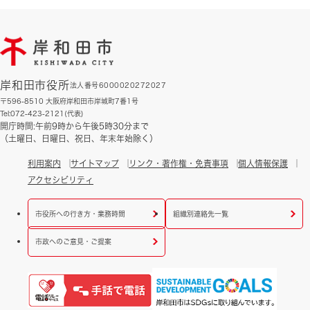
岸和田市役所
法人番号6000020272027
〒596-8510 大阪府岸和田市岸城町7番1号
Tel:072-423-2121(代表)
開庁時間:午前9時から午後5時30分まで
（土曜日、日曜日、祝日、年末年始除く）
利用案内
サイトマップ
リンク・著作権・免責事項
個人情報保護
アクセシビリティ
市役所への行き方・業務時間
組織別連絡先一覧
市政へのご意見・ご提案