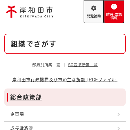
ペ
メニューを飛ばして本文へ
ー
閲
防
ジ
覧
災
の
補
・
先
助
緊
頭
Foreign language
本
急
で
防災・緊急情報
救急・消防
組織でさがす
文
情
す
報
。
やさしい日本語
ハザードマップ
AED設置箇所
部局別所属一覧
50音順所属一覧
文字サイズ
拡大
標準
とじる
岸和田市行政機構及び市の主な施設 [PDFファイル]
背景色変更
白
黒
青
総合政策部
とじる
企画課
成長戦略課