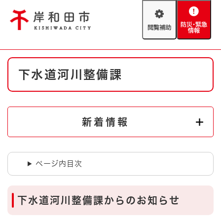
ペ
メニューを飛ばして本文へ
ー
閲
防
ジ
覧
災
の
補
・
先
助
緊
頭
Foreign language
本
急
で
防災・緊急情報
救急・消防
下水道河川整備課
文
情
す
報
。
やさしい日本語
ハザードマップ
AED設置箇所
文字サイズ
拡大
標準
新着情報
とじる
背景色変更
白
黒
青
ページ内目次
とじる
下水道河川整備課からのお知らせ