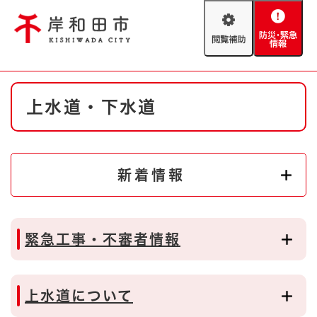
ペ
メニューを飛ばして本文へ
ー
閲
防
ジ
覧
災
の
補
・
先
助
緊
頭
Foreign language
本
急
で
防災・緊急情報
救急・消防
上水道・下水道
文
情
す
報
。
やさしい日本語
ハザードマップ
AED設置箇所
文字サイズ
拡大
標準
新着情報
とじる
背景色変更
白
黒
青
緊急工事・不審者情報
とじる
上水道について