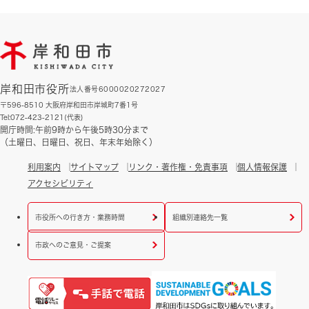
岸和田市役所
法人番号6000020272027
〒596-8510 大阪府岸和田市岸城町7番1号
Tel:072-423-2121(代表)
開庁時間:午前9時から午後5時30分まで
（土曜日、日曜日、祝日、年末年始除く）
利用案内
サイトマップ
リンク・著作権・免責事項
個人情報保護
アクセシビリティ
市役所への行き方・業務時間
組織別連絡先一覧
市政へのご意見・ご提案