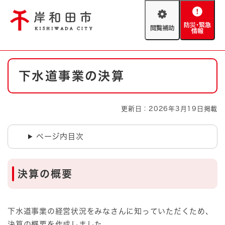
ペ
メニューを飛ばして本文へ
ー
閲
防
ジ
覧
災
の
補
・
先
助
緊
頭
Foreign language
本
急
で
防災・緊急情報
救急・消防
下水道事業の決算
文
情
す
報
。
やさしい日本語
ハザードマップ
AED設置箇所
更新日：2026年3月19日掲載
文字サイズ
拡大
標準
とじる
ページ内目次
背景色変更
白
黒
青
決算の概要
とじる
下水道事業の経営状況をみなさんに知っていただくため、
決算の概要を作成しました。