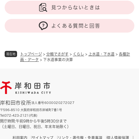
見つからないときは
よくある質問と回答
トップページ
>
分類でさがす
>
くらし
>
上水道・下水道
>
各種計
現在地
画・データ
>
下水道事業の決算
岸和田市役所
法人番号6000020272027
〒596-8510 大阪府岸和田市岸城町7番1号
Tel:072-423-2121(代表)
開庁時間:午前9時から午後5時30分まで
（土曜日、日曜日、祝日、年末年始除く）
利用案内
サイトマップ
リンク・著作権・免責事項
個人情報保護