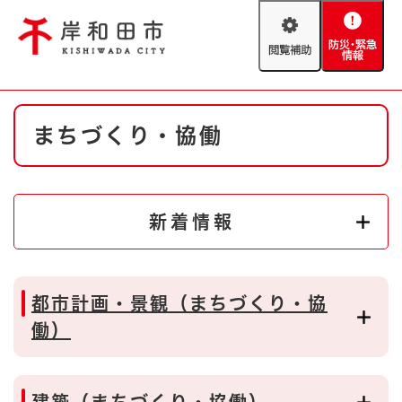
ペ
メニューを飛ばして本文へ
ー
閲
防
ジ
覧
災
の
補
・
先
助
緊
頭
Foreign language
本
急
で
防災・緊急情報
救急・消防
まちづくり・協働
文
情
す
報
。
やさしい日本語
ハザードマップ
AED設置箇所
文字サイズ
拡大
標準
新着情報
とじる
背景色変更
白
黒
青
都市計画・景観（まちづくり・協
とじる
働）