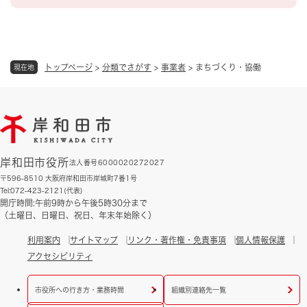
トップページ
>
分類でさがす
>
事業者
>
まちづくり・協働
現在地
岸和田市役所
法人番号6000020272027
〒596-8510 大阪府岸和田市岸城町7番1号
Tel:072-423-2121(代表)
開庁時間:午前9時から午後5時30分まで
（土曜日、日曜日、祝日、年末年始除く）
利用案内
サイトマップ
リンク・著作権・免責事項
個人情報保護
アクセシビリティ
市役所への行き方・業務時間
組織別連絡先一覧