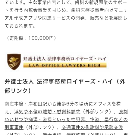
ています。主な事業内容として、歯科の新規開業のサポー
トを行う内覧会事業をはじめ、歯科医療従事者向けマニュ
アル作成アプリや関連サービスの開発、販売などを展開し
ておられます。
（寄附額：100,000円）
弁護士法人 法律事務所ロイヤーズ・ハイ
（外
部リンク）
南海本線・岸和田駅から徒歩6分の場所にオフィスを構
え、
浮気や不倫の離婚・慰謝料請求
（外部リンク）、
強制
わいせつや痴漢・盗撮といった性犯罪、窃盗、暴行などの
刑事事件
（外部リンク）、
交通事件の慰謝料や示談交渉