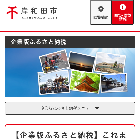
ペ
メニューを飛ばして本文へ
ー
閲
防
ジ
覧
災
の
補
・
先
助
緊
頭
Foreign language
企業版ふるさと納税
急
で
防災・緊急情報
救急・消防
情
す
報
。
やさしい日本語
ハザードマップ
AED設置箇所
文字サイズ
拡大
標準
とじる
背景色変更
白
黒
青
企業版ふるさと納税メニュー
とじる
本
【企業版ふるさと納税】これま
文