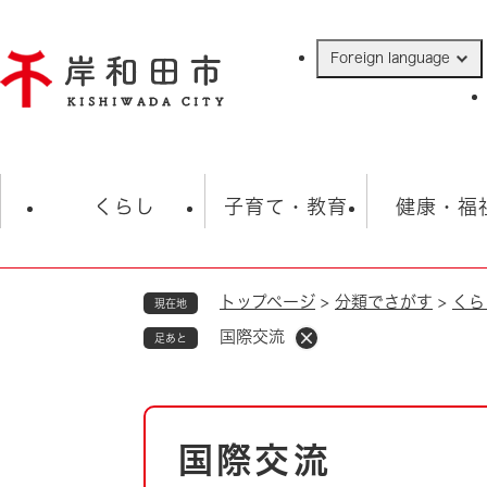
ペ
ー
Foreign language
ジ
の
先
頭
で
防災・緊急情報
救急・消防
ハ
す
くらし
子育て・教育
健康・福
。
トップページ
>
分類でさがす
>
くら
現在地
相談
学校
住民票・戸籍
観光
福祉・
国際交流
足あと
税金
保険・年金
歴史
ごみ・衛生・動物
救急・消防
本
国際交流
防災・防犯
文
上水道・下水道