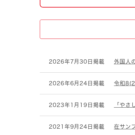
自然・環境・公園
住宅
引っ越し
おくやみ
男女共同参画
地域コミュニティ
ティア・協働
道路・河川・交通
まちづくり
2026年7月30日掲載
外国人
文化
国際交流
2026年6月24日掲載
令和8(
とじる
2023年1月19日掲載
「やさ
2021年9月24日掲載
在サンフ