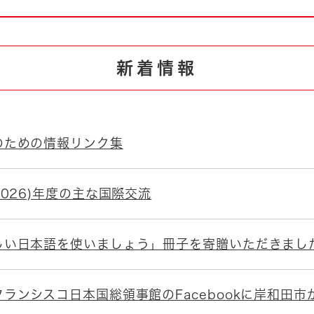
とじる
とじる
新着情報
・ボラン
のための情報リンク集
2026)年度の主な国際交流
しい日本語を使いましょう」冊子を寄贈いただきまし
ランシスコ日本国総領事館のFacebookに岸和田