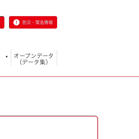
防災・緊急情報
オープンデータ
（データ集）
とじる