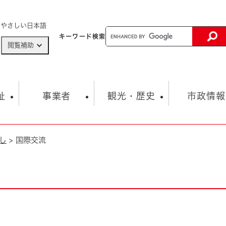
メニューを飛ばして本文へ
やさしい日本語
キーワード
検索
閲覧補助
ザードマップ
AED設置箇所
祉
事業者
観光・歴史
市政情報
し
>
国際交流
健康・生活
子育て
市の概要
入札・契約情報
観光スポット
生涯学習・スポーツ
オープンデータ
総合計画
まちづくり・協働
行財政
産業振興
動画情報
人権・平和
税金
とじる
とじる
市政
環境
職員採用情報
福祉・介護
とじる
市役所・施設の案内