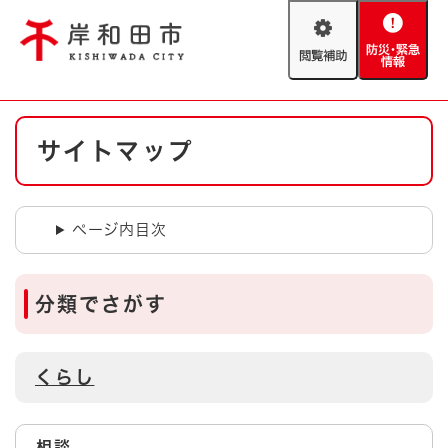
ペ
メニューを飛ばして本文へ
ー
閲
防
ジ
覧
災
の
補
・
先
助
緊
頭
Foreign language
本
急
で
防災・緊急情報
救急・消防
サイトマップ
文
情
す
報
。
やさしい日本語
ハザードマップ
AED設置箇所
ページ内目次
文字サイズ
拡大
標準
とじる
背景色変更
白
黒
青
分類でさがす
とじる
くらし
相談