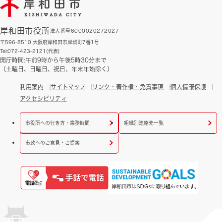
岸和田市役所
法人番号6000020272027
〒596-8510 大阪府岸和田市岸城町7番1号
Tel:072-423-2121(代表)
開庁時間:午前9時から午後5時30分まで
（土曜日、日曜日、祝日、年末年始除く）
利用案内
サイトマップ
リンク・著作権・免責事項
個人情報保護
アクセシビリティ
市役所への行き方・業務時間
組織別連絡先一覧
市政へのご意見・ご提案