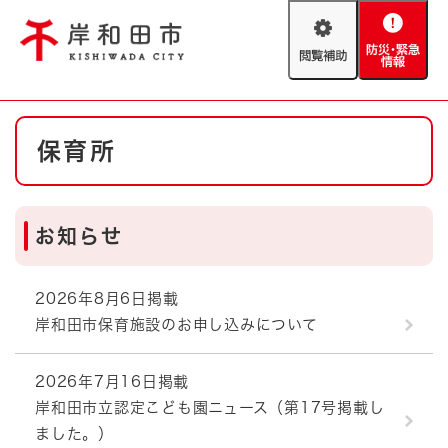
ペ
メニューを飛ばして本文へ
ー
閲
防
ジ
覧
災
の
補
・
先
助
緊
頭
Foreign language
本
急
で
防災・緊急情報
救急・消防
保育所
文
情
す
報
。
やさしい日本語
ハザードマップ
AED設置箇所
お知らせ
文字サイズ
拡大
標準
とじる
背景色変更
白
黒
青
2026年8月6日掲載
岸和田市保育施設のお申し込みについて
とじる
2026年7月16日掲載
岸和田市立認定こども園ニュース（第17号掲載し
ました。）