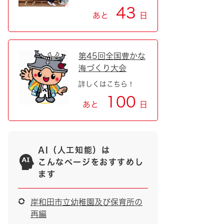
43
あと
日
第45回全国豊かな
海づくり大会
詳しくはこちら！
100
あと
日
AI（人工知能）は
こんなページをおすすめし
ます
岸和田市立幼稚園及び保育所の
再編