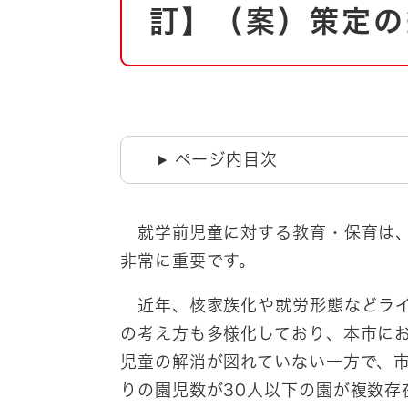
自然・環境・公園
訂】（案）策定の
住宅
引っ越し
おくやみ
男女共同参画
地域コミュニティ
ティア・協働
道路・河川・交通
ページ内目次
まちづくり
文化
国際交流
就学前児童に対する教育・保育は、
非常に重要です。
とじる
近年、核家族化や就労形態などライ
の考え方も多様化しており、本市に
児童の解消が図れていない一方で、
りの園児数が30人以下の園が複数存