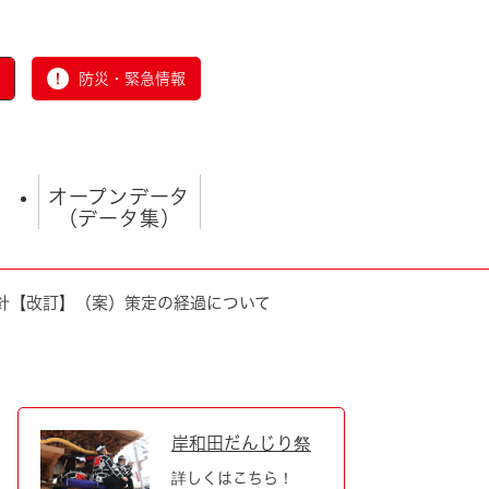
防災・緊急情報
オープンデータ
（データ集）
針【改訂】（案）策定の経過について
とじる
岸和田だんじり祭
詳しくはこちら！