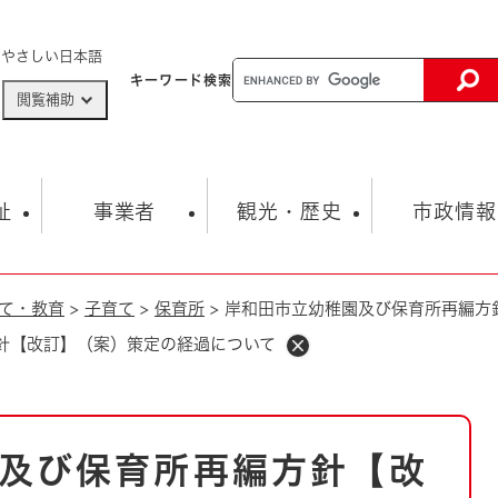
メニューを飛ばして本文へ
やさしい日本語
キーワード
検索
閲覧補助
ザードマップ
AED設置箇所
祉
事業者
観光・歴史
市政情報
て・教育
>
子育て
>
保育所
>
岸和田市立幼稚園及び保育所再編方
健康・生活
子育て
市の概要
入札・契約情報
観光スポット
生涯学習・スポーツ
オープンデータ
総合計画
まちづくり・協働
針【改訂】（案）策定の経過について
行財政
産業振興
動画情報
人権・平和
税金
とじる
とじる
市政
環境
職員採用情報
福祉・介護
とじる
及び保育所再編方針【改
市役所・施設の案内