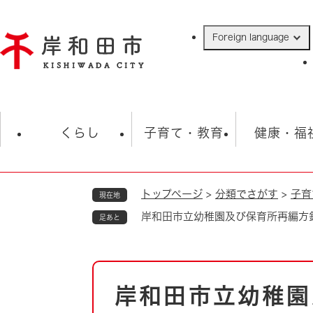
ペ
ー
Foreign language
ジ
の
先
頭
で
防災・緊急情報
救急・消防
ハ
す
くらし
子育て・教育
健康・福
。
トップページ
>
分類でさがす
>
子育
現在地
相談
学校
住民票・戸籍
観光
福祉・
岸和田市立幼稚園及び保育所再編方
足あと
税金
保険・年金
歴史
ごみ・衛生・動物
救急・消防
本
岸和田市立幼稚園
防災・防犯
文
上水道・下水道