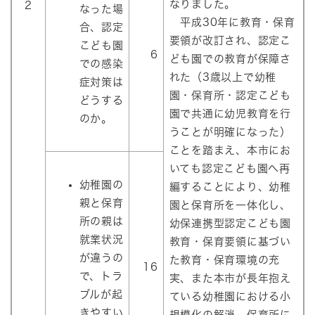
なりました。
2
なった場
平成30年に教育・保育
合、認定
要領が改訂され、認定こ
こども園
6
ども園での教育が保障さ
での感染
れた（3歳以上で幼稚
症対策は
園・保育所・認定こども
どうする
園で共通に幼児教育を行
のか。
うことが明確になった）
ことを踏まえ、本市にお
いても認定こども園へ再
幼稚園の
編することにより、幼稚
親と保育
園と保育所を一体化し、
所の親は
幼保連携型認定こども園
就業状況
教育・保育要領に基づい
が違うの
た教育・保育環境の充
16
で、トラ
実、また本市が長年抱え
ブルが起
ている幼稚園における小
きやすい
規模化の解消、保育所に