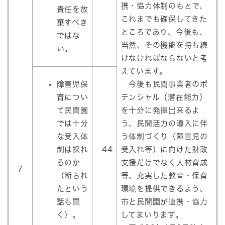
携・協力体制のもとで、
責任を放
これまでも確保してきた
棄すべき
ところであり、今後も、
ではな
当然、その機能を持ち続
い。
けなければならないと考
えています。
障害児保
今後も民間事業者のポ
育につい
テンシャル（潜在能力）
て民間園
を十分に発揮出来るよ
では十分
う、民間活力の導入に伴
な受入体
う体制づくり（障害児の
制は採れ
44
受入れ等）に向けた財政
るのか
支援だけでなく人材育成
7
（断られ
等、充実した教育・保育
たという
環境を提供できるよう、
話も聞
市と民間園が連携・協力
く）。
してまいります。