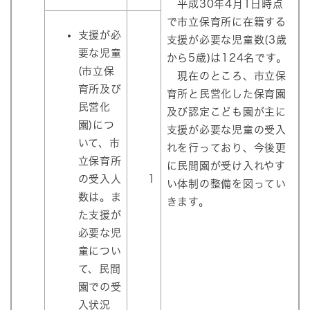
平成30年4月1日時点
で市立保育所に在籍する
支援が必
支援が必要な児童数(3歳
要な児童
から5歳)は124名です。
(市立保
現在のところ、市立保
育所及び
育所と民営化した保育園
民営化
及び認定こども園が主に
園)につ
支援が必要な児童の受入
いて、市
れを行っており、今後更
立保育所
に民間園が受け入れやす
の受入人
1
い体制の整備を図ってい
数は。ま
きます。
た支援が
必要な児
童につい
て、民間
園での受
入状況