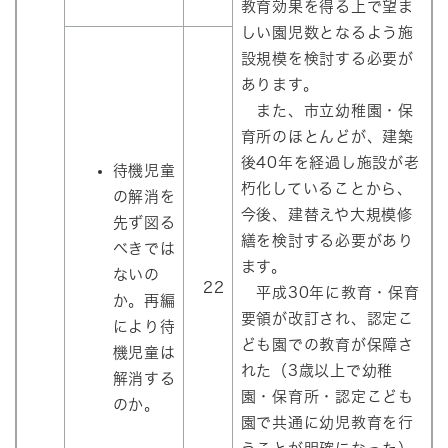
教育効果を得る上で望ま
しい園児数となるよう施
設規模を検討する必要が
あります。
また、市立幼稚園・保
育所のほとんどが、建築
後40年を経過し施設が老
待機児童
朽化していることから、
の解消を
今後、建替えや大規模修
先ず図る
繕を検討する必要があり
べきでは
ます。
ないの
22
平成30年に教育・保育
か。再編
要領が改訂され、認定こ
により待
ども園での教育が保障さ
機児童は
れた（3歳以上で幼稚
解消する
園・保育所・認定こども
のか。
園で共通に幼児教育を行