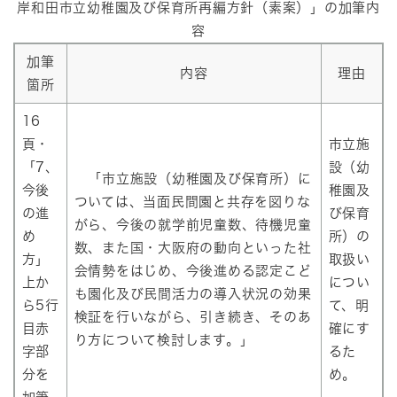
岸和田市立幼稚園及び保育所再編方針（素案）」の加筆内
容
加筆
内容
理由
箇所
16
頁・
市立施
「7、
設（幼
「市立施設（幼稚園及び保育所）に
今後
稚園及
ついては、当面民間園と共存を図りな
の進
び保育
がら、今後の就学前児童数、待機児童
め
所）の
数、また国・大阪府の動向といった社
方」
取扱い
会情勢をはじめ、今後進める認定こど
上か
につい
も園化及び民間活力の導入状況の効果
ら5行
て、明
検証を行いながら、引き続き、そのあ
目赤
確にす
り方について検討します。」
字部
るた
分を
め。