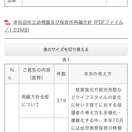
加筆
岸和田市立幼稚園及び保育所再編方針 [PDFファイル
／1.03MB]
表のサイズを切り替える
表1
Ｎ
ご意見の内容
件数
本市の考え方
ｏ．
（抜粋）
核家族化や就労形態な
再編方針全般
どライフスタイルの変化
319
について
に伴い子育てに対する保
護者の考え方も多様化・
複雑化する中、本年10月
には幼児教育保育の無償