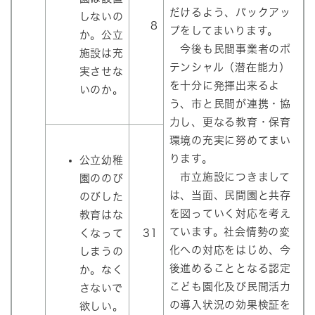
だけるよう、バックアッ
しないの
8
プをしてまいります。
か。公立
今後も民間事業者のポ
施設は充
テンシャル（潜在能力）
実させな
を十分に発揮出来るよ
いのか。
う、市と民間が連携・協
力し、更なる教育・保育
環境の充実に努めてまい
ります。
公立幼稚
市立施設につきまして
園ののび
は、当面、民間園と共存
のびした
を図っていく対応を考え
教育はな
ています。社会情勢の変
くなって
31
化への対応をはじめ、今
しまうの
後進めることとなる認定
か。なく
こども園化及び民間活力
さないで
の導入状況の効果検証を
欲しい。