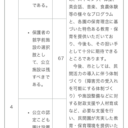
である。
英会話、音楽、食農体験
等の様々なプログラム
と、各園の保育理念に基
づいた特色ある教育・保
保護者の
育を提供いただいてお
就学前施
り、今後も、その担い手
設の選択
として十分に期待できる
肢とし
67
ところであります。
て、公立
今後、市としては、民
施設は残
間活力の導入に伴う体制
すべきで
づくり（障害児の受入れ
ある。
を可能にする体制づく
り）や施設整備などに対
する財政支援や人材育成
4
など、必要な支援を行
公立の認
い、民間園が充実した教
定こども
育・保育環境を提供いた
園は設置