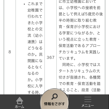
に市立幼稚園において
これまで
は、小学校への接続を前
幼稚園で
提として例えば5歳児の後
行われて
半の時期に取り組む教
きた小学
育・保育が小学校におけ
校との交
る学習につながるか、と
流（幼小
いう視点に立った教育・
連携）は
保育活動であるアプロー
どうなる
8
チカリキュラムを実践し
のか。民
367
ています。
間園にな
同時に、小学校ではス
るとなく
タートカリキュラムの大
なるの
切さが指摘され、各機関
か。小学
での教育・保育活動を踏
校に入学
まえること、段差（活動
する時、
から授業）をなだらかに
スムーズ
することなどの視点に立
に入学で
情
った教育活動に取り組ん