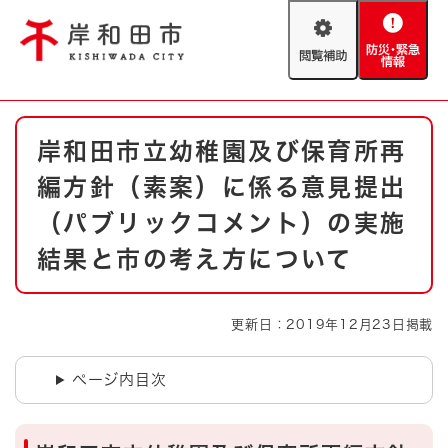
ペ
メニューを飛ばして本文へ
ー
閲
防
ジ
覧
災
の
補
・
先
助
緊
頭
Foreign language
本
急
で
防災・緊急情報
救急・消防
岸和田市立幼稚園及び保育所再
文
情
す
報
。
編方針（素案）に係る意見提出
やさしい日本語
ハザードマップ
AED設置箇所
（パブリックコメント）の実施
文字サイズ
拡大
標準
結果と市の考え方について
とじる
背景色変更
白
黒
青
更新日：2019年12月23日掲載
とじる
ページ内目次