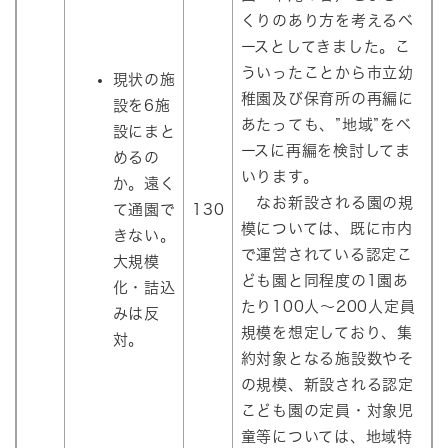
くりのあり方を考えるベ
ースとしてきました。こ
ういったことから市立幼
現状の施
稚園及び保育所の再編に
設を6施
あたっても、”地域”をベ
設にまと
ースに再編を検討してま
めるの
いります。
か。遠く
なお新設される園の規
て通園で
130
模については、既に市内
きない。
で運営されている認定こ
大規模
ども園と同程度の1園あ
化・詰込
たり100人～200人定員
みは反
規模を想定しており、集
対。
約対象となる施設数やそ
の規模、新設される認定
こども園の定員・対象児
童等については、地域特