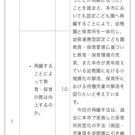
うことが明確になった）
ことを踏まえ、本市にお
いても認定こども園へ再
編することにより、幼稚
園と保育所を一体化し、
幼保連携型認定こども園
教育・保育要領に基づい
た教育・保育環境の充
実、また本市が長年抱え
再編する
ている幼稚園における小
ことによ
規模化の解消、保育所に
って教
おける待機児童の解消を
育・保育
10
図りたいと考えていま
の質は向
す。
上するの
今回の再編手法は、過
か。
去に本市で実施した保育
1
所民営化の手法（施設・
児童等を民間園に引き継