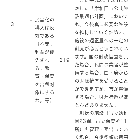
また平成28年3月に策
定した「岸和田市公共施
設最適化計画」において
民営化の
3
も、今後真に必要な施設
導入は反
を維持していくために、
対である
施設の適正量への一定の
（不安。
削減が必要と示されてい
利益が優
ます。国の財政措置を見
先され
219
た場合、民間事業者が整
る。教
備する場合、国・府から
育・保育
の財源措置を受けること
を営利対
ができますが、市が整備
象にする
する場合、財源措置がほ
な。等）
とんどありません。
現状の施設（市立幼稚
園23園、市立保育所11
所）を管理・運営してい
く場合、今後多額の費用