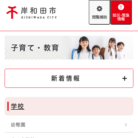
ペ
メニューを飛ばして本文へ
ー
閲
防
ジ
覧
災
の
補
・
先
助
緊
頭
Foreign language
本
急
で
防災・緊急情報
救急・消防
子育て・教育
文
情
す
報
。
やさしい日本語
ハザードマップ
AED設置箇所
文字サイズ
拡大
標準
新着情報
とじる
背景色変更
白
黒
青
学校
とじる
幼稚園