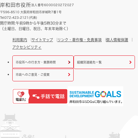
岸和田市役所
法人番号6000020272027
〒596-8510 大阪府岸和田市岸城町7番1号
Tel:072-423-2121(代表)
開庁時間:午前9時から午後5時30分まで
（土曜日、日曜日、祝日、年末年始除く）
利用案内
サイトマップ
リンク・著作権・免責事項
個人情報保護
アクセシビリティ
市役所への行き方・業務時間
組織別連絡先一覧
市政へのご意見・ご提案