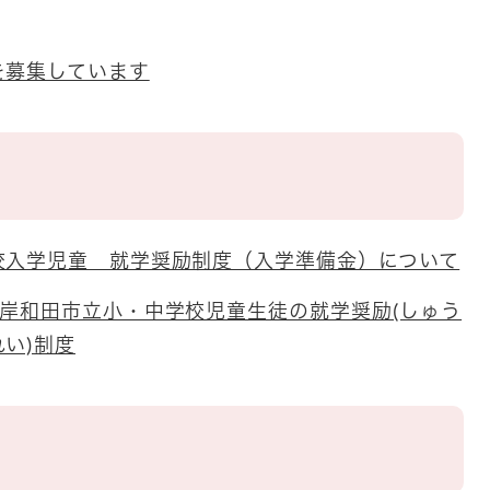
を募集しています
校入学児童 就学奨励制度（入学準備金）について
 岸和田市立小・中学校児童生徒の就学奨励(しゅう
い)制度