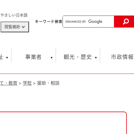
メニューを飛ばして本文へ
やさしい日本語
キーワード
検索
閲覧補助
ザードマップ
AED設置箇所
祉
事業者
観光・歴史
市政情報
て・教育
>
学校
>
援助・相談
健康・生活
子育て
市の概要
入札・契約情報
観光スポット
生涯学習・スポーツ
オープンデータ
総合計画
まちづくり・協働
行財政
産業振興
動画情報
人権・平和
税金
とじる
とじる
市政
環境
職員採用情報
福祉・介護
とじる
市役所・施設の案内