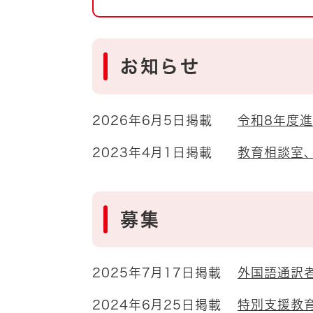
自然・環境・公園
住宅
引っ越し
おくやみ
お知らせ
男女共同参画
地域コミュニティ
ティア・協働
2026年6月5日掲載
令和8年度
道路・河川・交通
まちづくり
2023年4月1日掲載
教育相談室
文化
国際交流
とじる
募集
2025年7月17日掲載
外国語通訳
2024年6月25日掲載
特別支援教