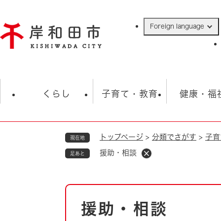
ペ
ー
Foreign language
ジ
の
先
頭
で
防災・緊急情報
救急・消防
ハ
す
くらし
子育て・教育
健康・福
。
トップページ
>
分類でさがす
>
子育
現在地
相談
学校
住民票・戸籍
観光
福祉・
援助・相談
足あと
税金
保険・年金
歴史
ごみ・衛生・動物
救急・消防
本
援助・相談
防災・防犯
文
上水道・下水道