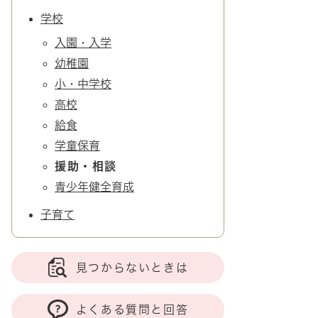
学校
入園・入学
幼稚園
小・中学校
高校
給食
学童保育
援助・相談
青少年健全育成
子育て
見つからないときは
よくある質問と回答