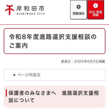
ペ
メニューを飛ばして本文へ
ー
閲
防
ジ
覧
災
の
補
・
先
助
緊
頭
Foreign language
本
急
で
防災・緊急情報
救急・消防
令和8年度進路選択支援相談の
文
情
す
報
。
ご案内
やさしい日本語
ハザードマップ
AED設置箇所
文字サイズ
拡大
標準
更新日：2026年6月5日掲載
とじる
背景色変更
白
黒
青
ページ内目次
とじる
保護者のみなさまへ 進路選択支援相
談について