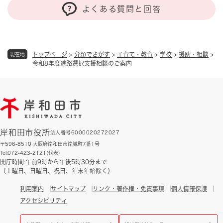
よくある質問と回答
トップページ
>
分類でさがす
>
子育て・教育
>
学校
>
援助・相談
>
現在地
令和8年度進路選択支援相談のご案内
岸和田市役所
法人番号6000020272027
〒596-8510 大阪府岸和田市岸城町7番1号
Tel:072-423-2121(代表)
開庁時間:午前9時から午後5時30分まで
（土曜日、日曜日、祝日、年末年始除く）
利用案内
サイトマップ
リンク・著作権・免責事項
個人情報保護
アクセシビリティ