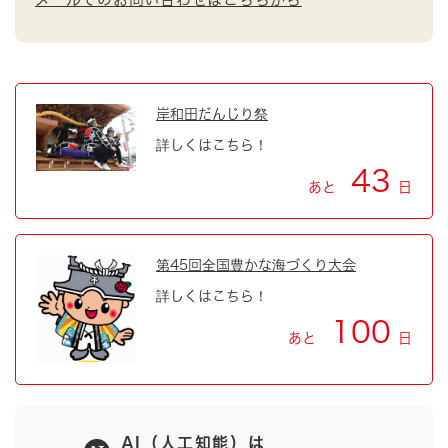
岸和田だんじり祭
詳しくはこちら！
43
あと
日
第45回全国豊かな海づくり大会
詳しくはこちら！
100
あと
日
AI（人工知能）は