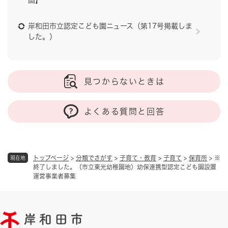
画】
岸和田市立認定こども園ニュース（第17号掲載しま
した。）
見つからないときは
よくある質問と回答
トップページ
>
分類でさがす
>
子育て・教育
>
子育て
>
保育所
>
※
現在地
終了しました。（市立東光幼稚園地）幼保連携型認定こども園設置
運営事業者募集