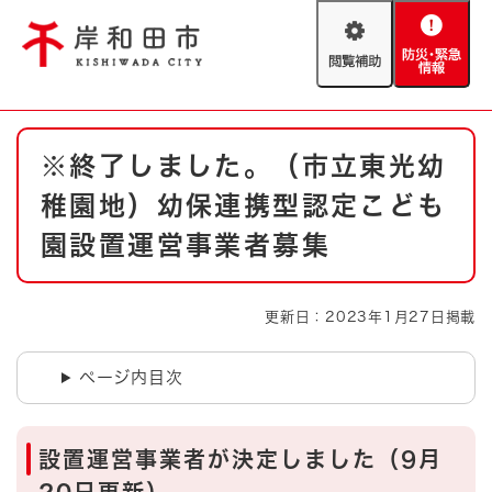
ペ
メニューを飛ばして本文へ
ー
閲
防
ジ
覧
災
の
補
・
先
助
緊
頭
Foreign language
本
急
で
防災・緊急情報
救急・消防
※終了しました。（市立東光幼
文
情
す
報
。
稚園地）幼保連携型認定こども
やさしい日本語
ハザードマップ
AED設置箇所
園設置運営事業者募集
文字サイズ
拡大
標準
とじる
更新日：2023年1月27日掲載
背景色変更
白
黒
青
ページ内目次
とじる
設置運営事業者が決定しました（9月