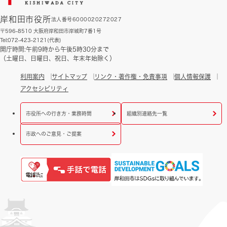
岸和田市役所
法人番号6000020272027
〒596-8510 大阪府岸和田市岸城町7番1号
Tel:072-423-2121(代表)
開庁時間:午前9時から午後5時30分まで
（土曜日、日曜日、祝日、年末年始除く）
利用案内
サイトマップ
リンク・著作権・免責事項
個人情報保護
アクセシビリティ
市役所への行き方・業務時間
組織別連絡先一覧
市政へのご意見・ご提案