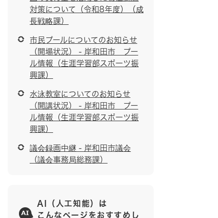
対策について（令和8年度）（成
長戦略課）
市民プールについてのお知らせ
（開場状況） - 岸和田市 プー
ル情報（生涯学習部スポーツ振
興課）
水泳教室についてのお知らせ
（開講状況） - 岸和田市 プー
ル情報（生涯学習部スポーツ振
興課）
議会録画中継 - 岸和田市議会
（議会事務局総務課）
AI（人工知能）は
こんなページをおすすめし