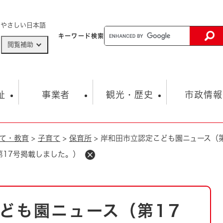
メニューを飛ばして本文へ
やさしい日本語
キーワード
検索
閲覧補助
ザードマップ
AED設置箇所
祉
事業者
観光・歴史
市政情報
て・教育
>
子育て
>
保育所
>
岸和田市立認定こども園ニュース（
健康・生活
子育て
市の概要
入札・契約情報
観光スポット
生涯学習・スポーツ
オープンデータ
総合計画
まちづくり・協働
第17号掲載しました。）
行財政
産業振興
動画情報
人権・平和
税金
とじる
とじる
市政
環境
職員採用情報
福祉・介護
とじる
ども園ニュース（第17
市役所・施設の案内