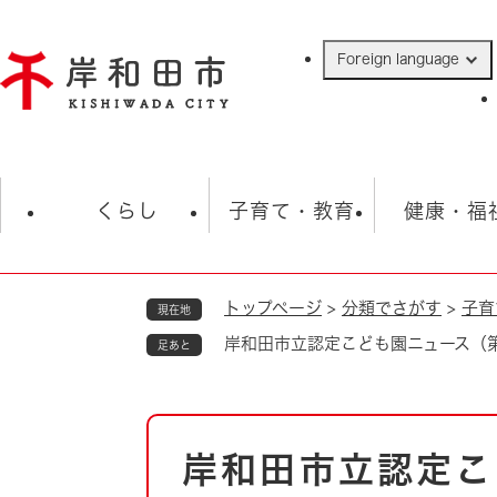
ペ
ー
Foreign language
ジ
の
先
頭
で
防災・緊急情報
救急・消防
ハ
す
くらし
子育て・教育
健康・福
。
トップページ
>
分類でさがす
>
子育
現在地
相談
学校
住民票・戸籍
観光
福祉・
岸和田市立認定こども園ニュース（
足あと
税金
保険・年金
歴史
ごみ・衛生・動物
救急・消防
本
岸和田市立認定こ
防災・防犯
文
上水道・下水道