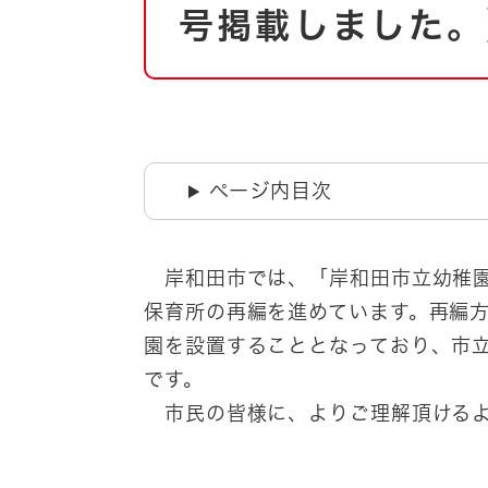
自然・環境・公園
号掲載しました。
住宅
引っ越し
おくやみ
男女共同参画
地域コミュニティ
ティア・協働
道路・河川・交通
ページ内目次
まちづくり
文化
国際交流
岸和田市では、「岸和田市立幼稚園
保育所の再編を進めています。再編
とじる
園を設置することとなっており、市
です。
市民の皆様に、よりご理解頂けるよ