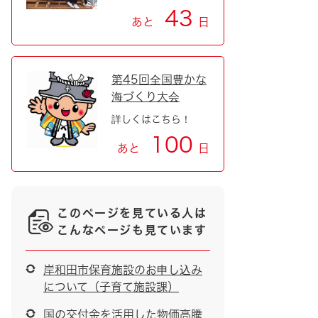
43
あと
日
第45回全国豊かな
海づくり大会
詳しくはこちら！
100
あと
日
このページを見ている人は
こんなページも見ています
岸和田市保育施設のお申し込み
について（子育て施設課）
国の交付金を活用した物価高騰