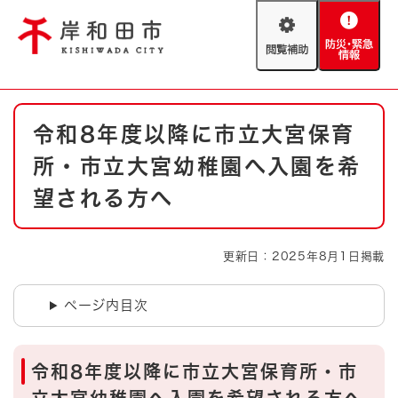
ペ
メニューを飛ばして本文へ
ー
閲
防
ジ
覧
災
の
補
・
先
助
緊
頭
Foreign language
本
急
で
防災・緊急情報
救急・消防
令和8年度以降に市立大宮保育
文
情
す
報
。
所・市立大宮幼稚園へ入園を希
やさしい日本語
ハザードマップ
AED設置箇所
望される方へ
文字サイズ
拡大
標準
とじる
更新日：2025年8月1日掲載
背景色変更
白
黒
青
ページ内目次
とじる
令和8年度以降に市立大宮保育所・市