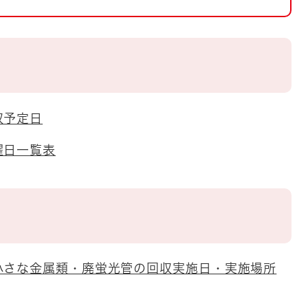
とじる
とじる
・ボラン
収予定日
曜日一覧表
小さな金属類・廃蛍光管の回収実施日・実施場所