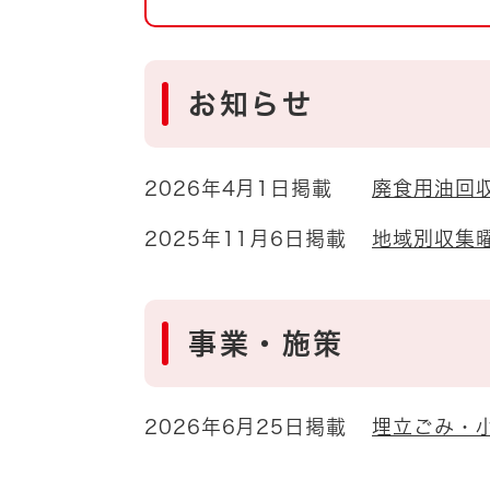
自然・環境・公園
住宅
引っ越し
おくやみ
お知らせ
男女共同参画
地域コミュニティ
ティア・協働
2026年4月1日掲載
廃食用油回
道路・河川・交通
まちづくり
2025年11月6日掲載
地域別収集
文化
国際交流
とじる
事業・施策
2026年6月25日掲載
埋立ごみ・