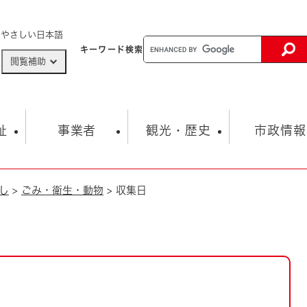
メニューを飛ばして本文へ
やさしい日本語
キーワード
検索
閲覧補助
ザードマップ
AED設置箇所
祉
事業者
観光・歴史
市政情報
し
>
ごみ・衛生・動物
>
収集日
健康・生活
子育て
市の概要
入札・契約情報
観光スポット
生涯学習・スポーツ
オープンデータ
総合計画
まちづくり・協働
行財政
産業振興
動画情報
人権・平和
税金
とじる
とじる
市政
環境
職員採用情報
福祉・介護
とじる
市役所・施設の案内