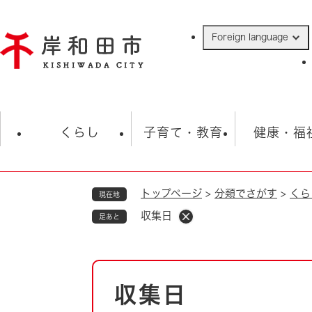
ペ
ー
Foreign language
ジ
の
先
頭
で
防災・緊急情報
救急・消防
ハ
す
くらし
子育て・教育
健康・福
。
トップページ
>
分類でさがす
>
くら
現在地
相談
学校
住民票・戸籍
観光
福祉・
収集日
足あと
税金
保険・年金
歴史
ごみ・衛生・動物
救急・消防
本
収集日
防災・防犯
文
上水道・下水道