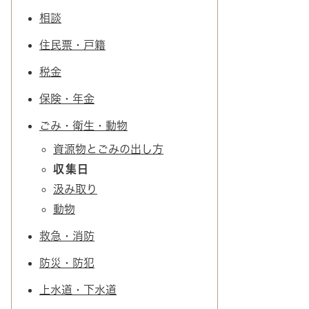
相談
住民票・戸籍
税金
保険・年金
ごみ・衛生・動物
資源物とごみの出し方
収集日
汲み取り
動物
救急・消防
防災・防犯
上水道・下水道