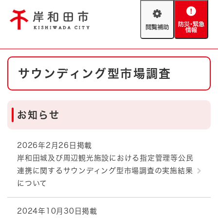
ペ
メニューを飛ばして本文へ
ー
閲
防
ジ
覧
災
の
補
・
先
助
緊
頭
Foreign language
本
急
で
防災・緊急情報
救急・消防
サウンディング型市場調査
文
情
す
報
。
やさしい日本語
ハザードマップ
AED設置箇所
お知らせ
文字サイズ
拡大
標準
とじる
背景色変更
白
黒
青
2026年2月26日掲載
岸和田城及び周辺観光施設における指定管理等公民
連携に関するサウンディング型市場調査の実施結果
とじる
について
2024年10月30日掲載