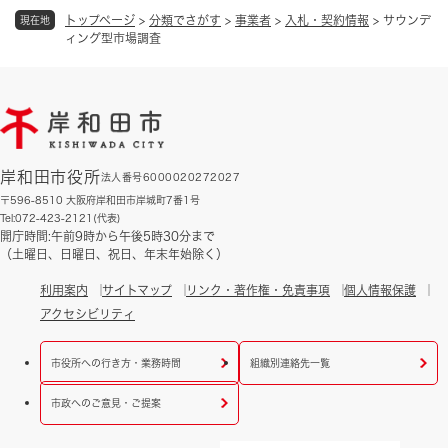
トップページ
>
分類でさがす
>
事業者
>
入札・契約情報
>
サウンデ
現在地
ィング型市場調査
岸和田市役所
法人番号6000020272027
〒596-8510 大阪府岸和田市岸城町7番1号
Tel:072-423-2121(代表)
開庁時間:午前9時から午後5時30分まで
（土曜日、日曜日、祝日、年末年始除く）
利用案内
サイトマップ
リンク・著作権・免責事項
個人情報保護
アクセシビリティ
市役所への行き方・業務時間
組織別連絡先一覧
市政へのご意見・ご提案