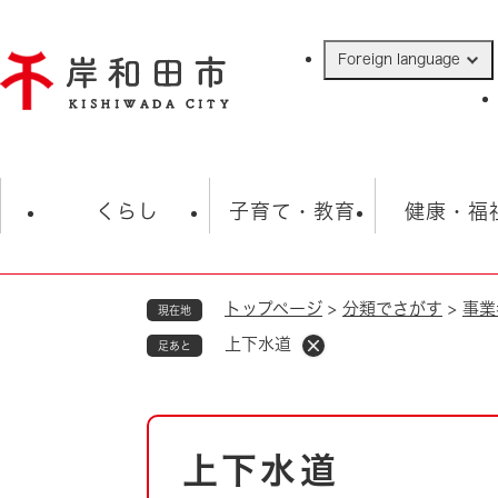
ペ
ー
Foreign language
ジ
の
先
頭
で
防災・緊急情報
救急・消防
ハ
す
くらし
子育て・教育
健康・福
。
トップページ
>
分類でさがす
>
事業
現在地
相談
学校
住民票・戸籍
観光
福祉・
上下水道
足あと
税金
保険・年金
歴史
ごみ・衛生・動物
救急・消防
本
上下水道
防災・防犯
文
上水道・下水道