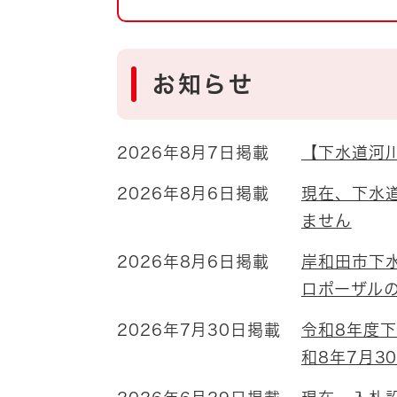
自然・環境・公園
住宅
引っ越し
おくやみ
お知らせ
男女共同参画
地域コミュニティ
ティア・協働
2026年8月7日掲載
【下水道河
道路・河川・交通
まちづくり
2026年8月6日掲載
現在、下水
文化
国際交流
ません
2026年8月6日掲載
岸和田市下
とじる
ロポーザル
2026年7月30日掲載
令和8年度
和8年7月3