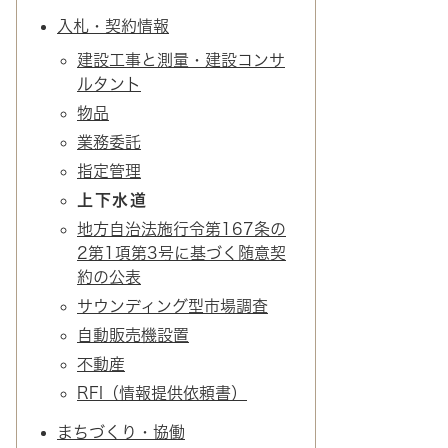
入札・契約情報
建設工事と測量・建設コンサ
ルタント
物品
業務委託
指定管理
上下水道
地方自治法施行令第167条の
2第1項第3号に基づく随意契
約の公表
サウンディング型市場調査
自動販売機設置
不動産
RFI（情報提供依頼書）
まちづくり・協働