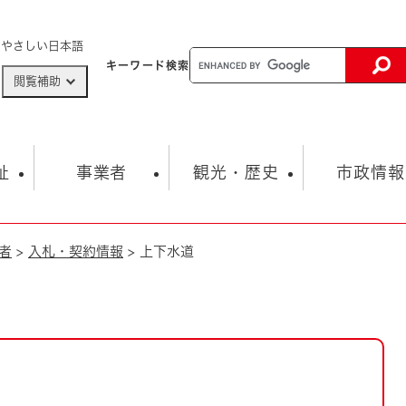
メニューを飛ばして本文へ
やさしい日本語
キーワード
検索
閲覧補助
ザードマップ
AED設置箇所
祉
事業者
観光・歴史
市政情報
者
>
入札・契約情報
>
上下水道
健康・生活
子育て
市の概要
入札・契約情報
観光スポット
生涯学習・スポーツ
オープンデータ
総合計画
まちづくり・協働
行財政
産業振興
動画情報
人権・平和
税金
とじる
とじる
市政
環境
職員採用情報
福祉・介護
とじる
市役所・施設の案内