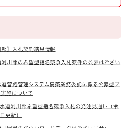
とじる
とじる
・ボラン
川部】入札契約結果情報
道河川部の希望型指名競争入札案件の公表はござい
水道管路管理システム構築業務委託に係る公募型プ
の実施について
下水道河川部希望型指名競争入札の発注見通し（令
0日更新）