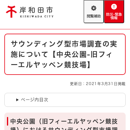
ペ
メニューを飛ばして本文へ
ー
閲
防
ジ
覧
災
の
補
・
先
助
緊
頭
Foreign language
本
急
で
防災・緊急情報
救急・消防
サウンディング型市場調査の実
文
情
す
報
。
施について【中央公園-旧フィ
やさしい日本語
ハザードマップ
AED設置箇所
ーエルヤッペン競技場】
文字サイズ
拡大
標準
とじる
更新日：2021年3月31日掲載
背景色変更
白
黒
青
ページ内目次
とじる
中央公園（旧フィーエルヤッペン競技