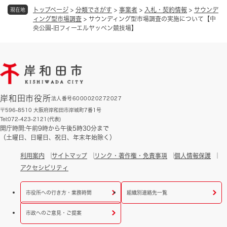
トップページ
>
分類でさがす
>
事業者
>
入札・契約情報
>
サウンデ
現在地
ィング型市場調査
>
サウンディング型市場調査の実施について【中
央公園-旧フィーエルヤッペン競技場】
岸和田市役所
法人番号6000020272027
〒596-8510 大阪府岸和田市岸城町7番1号
Tel:072-423-2121(代表)
開庁時間:午前9時から午後5時30分まで
（土曜日、日曜日、祝日、年末年始除く）
利用案内
サイトマップ
リンク・著作権・免責事項
個人情報保護
アクセシビリティ
市役所への行き方・業務時間
組織別連絡先一覧
市政へのご意見・ご提案