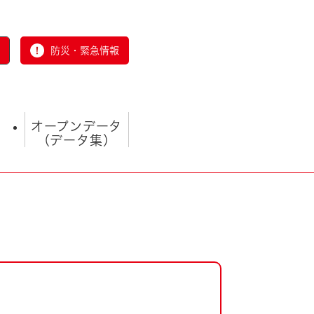
防災・緊急情報
オープンデータ
（データ集）
とじる