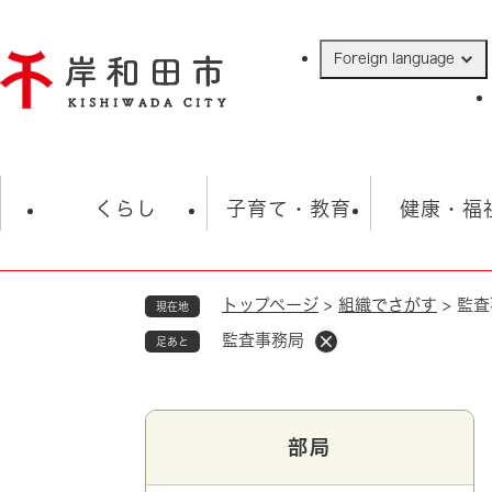
ペ
ー
Foreign language
ジ
の
先
頭
で
防災・緊急情報
救急・消防
ハ
す
くらし
子育て・教育
健康・福
。
トップページ
>
組織でさがす
>
監査
現在地
相談
学校
住民票・戸籍
観光
福祉・
監査事務局
足あと
税金
保険・年金
歴史
ごみ・衛生・動物
救急・消防
部局
防災・防犯
上水道・下水道