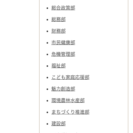
自然・環境・公園
住宅
総合政策部
引っ越し
おくやみ
総務部
財務部
男女共同参画
地域コミュニティ
ティア・協働
市民健康部
道路・河川・交通
まちづくり
危機管理部
文化
国際交流
福祉部
こども家庭応援部
とじる
魅力創造部
環境農林水産部
まちづくり推進部
建設部