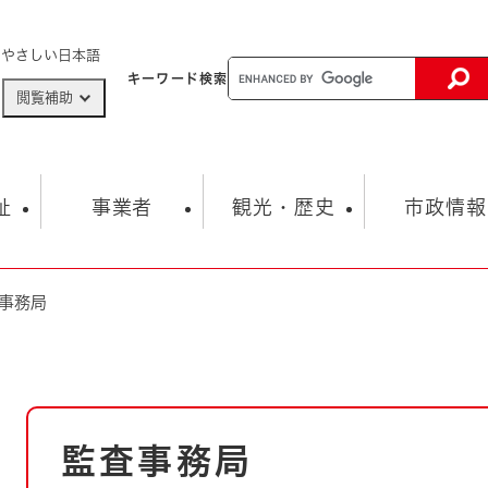
メニューを飛ばして本文へ
やさしい日本語
キーワード
検索
閲覧補助
ザードマップ
AED設置箇所
祉
事業者
観光・歴史
市政情報
事務局
健康・生活
子育て
市の概要
入札・契約情報
観光スポット
生涯学習・スポーツ
オープンデータ
総合計画
まちづくり・協働
行財政
産業振興
動画情報
人権・平和
税金
とじる
とじる
市政
環境
職員採用情報
福祉・介護
本
とじる
監査事務局
文
市役所・施設の案内