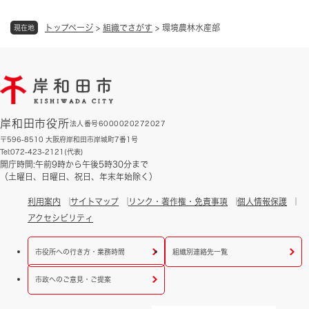
トップページ
>
組織でさがす
>
環境農林水産部
現在地
岸和田市役所
法人番号6000020272027
〒596-8510 大阪府岸和田市岸城町7番1号
Tel:072-423-2121(代表)
開庁時間:午前9時から午後5時30分まで
（土曜日、日曜日、祝日、年末年始除く）
利用案内
サイトマップ
リンク・著作権・免責事項
個人情報保護
アクセシビリティ
市役所への行き方・業務時間
組織別連絡先一覧
市政へのご意見・ご提案