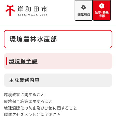
ペ
メニューを飛ばして本文へ
ー
閲
防
ジ
覧
災
の
補
・
先
助
緊
頭
Foreign language
本
急
で
防災・緊急情報
救急・消防
環境農林水産部
文
情
す
報
。
やさしい日本語
ハザードマップ
AED設置箇所
環境保全課
文字サイズ
拡大
標準
とじる
背景色変更
白
黒
青
主な業務内容
とじる
環境政策に関すること
環境保全施策に関すること
地球温暖化の防止及び対策に関すること
環境アセスメントに関すること