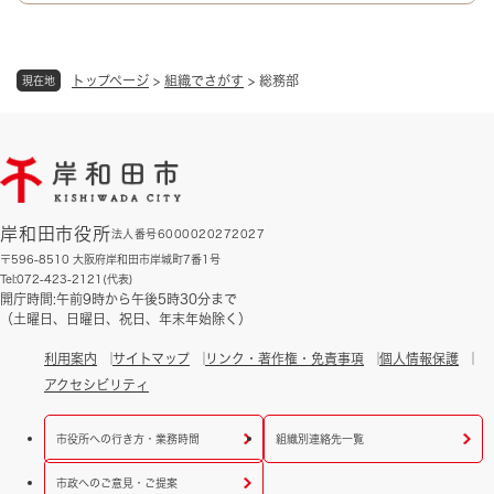
トップページ
>
組織でさがす
>
総務部
現在地
岸和田市役所
法人番号6000020272027
〒596-8510 大阪府岸和田市岸城町7番1号
Tel:072-423-2121(代表)
開庁時間:午前9時から午後5時30分まで
（土曜日、日曜日、祝日、年末年始除く）
利用案内
サイトマップ
リンク・著作権・免責事項
個人情報保護
アクセシビリティ
市役所への行き方・業務時間
組織別連絡先一覧
市政へのご意見・ご提案