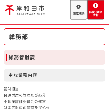
ペ
メニューを飛ばして本文へ
ー
閲
防
ジ
覧
災
の
補
・
先
助
緊
頭
Foreign language
本
急
で
防災・緊急情報
救急・消防
総務部
文
情
す
報
。
やさしい日本語
ハザードマップ
AED設置箇所
総務管財課
文字サイズ
拡大
標準
とじる
背景色変更
白
黒
青
主な業務内容
とじる
管財担当
普通財産の管理及び処分
不動産評価委員会の運営
財産区財産の管理及び処分