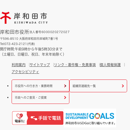
岸和田市役所
法人番号6000020272027
〒596-8510 大阪府岸和田市岸城町7番1号
Tel:072-423-2121(代表)
開庁時間:午前9時から午後5時30分まで
（土曜日、日曜日、祝日、年末年始除く）
利用案内
サイトマップ
リンク・著作権・免責事項
個人情報保護
アクセシビリティ
市役所への行き方・業務時間
組織別連絡先一覧
市政へのご意見・ご提案