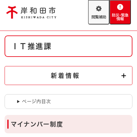
ペ
メニューを飛ばして本文へ
ー
閲
防
ジ
覧
災
の
補
・
先
助
緊
頭
Foreign language
本
急
で
防災・緊急情報
救急・消防
ＩＴ推進課
文
情
す
報
。
やさしい日本語
ハザードマップ
AED設置箇所
文字サイズ
拡大
標準
新着情報
とじる
背景色変更
白
黒
青
ページ内目次
とじる
マイナンバー制度