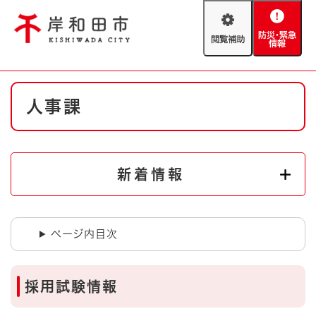
ペ
メニューを飛ばして本文へ
ー
閲
防
ジ
覧
災
の
補
・
先
助
緊
頭
Foreign language
本
急
で
防災・緊急情報
救急・消防
人事課
文
情
す
報
。
やさしい日本語
ハザードマップ
AED設置箇所
文字サイズ
拡大
標準
新着情報
とじる
背景色変更
白
黒
青
ページ内目次
とじる
採用試験情報