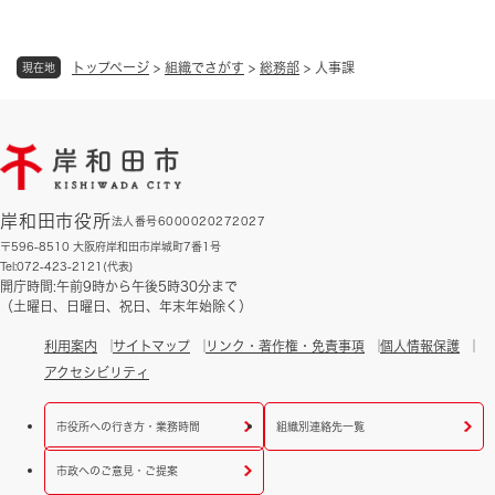
トップページ
>
組織でさがす
>
総務部
>
人事課
現在地
岸和田市役所
法人番号6000020272027
〒596-8510 大阪府岸和田市岸城町7番1号
Tel:072-423-2121(代表)
開庁時間:午前9時から午後5時30分まで
（土曜日、日曜日、祝日、年末年始除く）
利用案内
サイトマップ
リンク・著作権・免責事項
個人情報保護
アクセシビリティ
市役所への行き方・業務時間
組織別連絡先一覧
市政へのご意見・ご提案