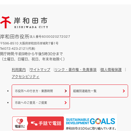
岸和田市役所
法人番号6000020272027
〒596-8510 大阪府岸和田市岸城町7番1号
Tel:072-423-2121(代表)
開庁時間:午前9時から午後5時30分まで
（土曜日、日曜日、祝日、年末年始除く）
利用案内
サイトマップ
リンク・著作権・免責事項
個人情報保護
アクセシビリティ
市役所への行き方・業務時間
組織別連絡先一覧
市政へのご意見・ご提案