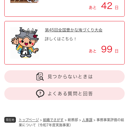
42
あと
日
第45回全国豊かな海づくり大会
詳しくはこちら！
99
あと
日
見つからないときは
よくある質問と回答
トップページ
>
組織でさがす
>
総務部
>
人事課
>
事務事業評価の結
現在地
果について（令和7年度実施事業）