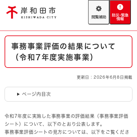
ペ
メニューを飛ばして本文へ
ー
閲
防
ジ
覧
災
の
補
・
先
助
緊
頭
Foreign language
本
急
で
防災・緊急情報
救急・消防
事務事業評価の結果について
文
情
す
報
。
（令和7年度実施事業）
やさしい日本語
ハザードマップ
AED設置箇所
文字サイズ
拡大
標準
更新日：2026年6月8日掲載
とじる
背景色変更
白
黒
青
ページ内目次
とじる
令和7年度に実施した事務事業の評価結果（事務事業評価
シート）について、以下のとおり公表します。
事務事業評価シートの見方については、以下をご覧くださ