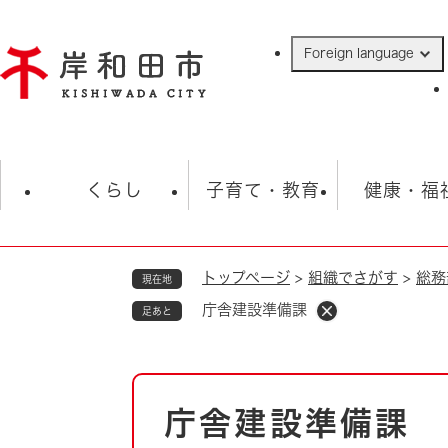
ペ
ー
Foreign language
ジ
の
先
頭
で
防災・緊急情報
救急・消防
ハ
す
くらし
子育て・教育
健康・福
。
トップページ
>
組織でさがす
>
総務
現在地
相談
学校
住民票・戸籍
観光
福祉・
庁舎建設準備課
足あと
税金
保険・年金
歴史
ごみ・衛生・動物
救急・消防
本
庁舎建設準備課
防災・防犯
文
上水道・下水道