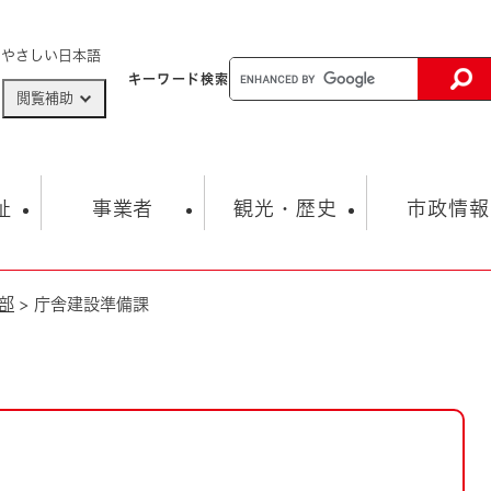
メニューを飛ばして本文へ
やさしい日本語
キーワード
検索
閲覧補助
ザードマップ
AED設置箇所
祉
事業者
観光・歴史
市政情報
部
>
庁舎建設準備課
健康・生活
子育て
市の概要
入札・契約情報
観光スポット
生涯学習・スポーツ
オープンデータ
総合計画
まちづくり・協働
行財政
産業振興
動画情報
人権・平和
税金
とじる
とじる
市政
環境
職員採用情報
福祉・介護
とじる
市役所・施設の案内