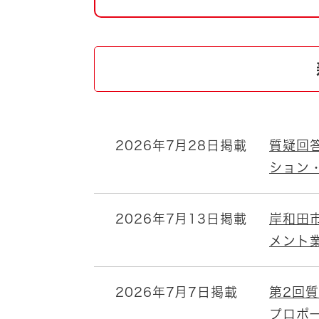
自然・環境・公園
住宅
引っ越し
おくやみ
男女共同参画
地域コミュニティ
ティア・協働
道路・河川・交通
まちづくり
2026年7月28日掲載
質疑回
文化
国際交流
ション
とじる
2026年7月13日掲載
岸和田
メント
2026年7月7日掲載
第2回
プロポ