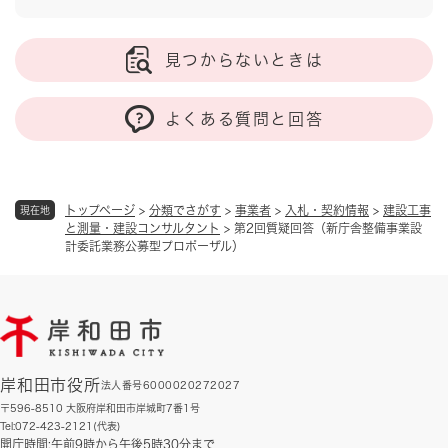
見つからないときは
よくある質問と回答
トップページ
>
分類でさがす
>
事業者
>
入札・契約情報
>
建設工事
現在地
と測量・建設コンサルタント
>
第2回質疑回答（新庁舎整備事業設
計委託業務公募型プロポーザル）
岸和田市役所
法人番号6000020272027
〒596-8510 大阪府岸和田市岸城町7番1号
Tel:072-423-2121(代表)
開庁時間:午前9時から午後5時30分まで