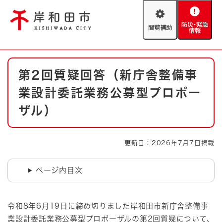
ペ
メニューを飛ばして本文へ
ー
閲
防
ジ
覧
災
の
補
・
先
助
緊
頭
Foreign language
本
急
で
防災・緊急情報
救急・消防
第2回質疑回答（新庁舎整備事
文
情
す
報
。
業設計委託業務公募型プロポー
やさしい日本語
ハザードマップ
AED設置箇所
ザル）
文字サイズ
拡大
標準
とじる
更新日：2026年7月7日掲載
背景色変更
白
黒
青
ページ内目次
とじる
​令和8年6月19日に締め切りました岸和田市新庁舎整備事
業設計委託業務公募型プロポーザルの第2回質疑について、