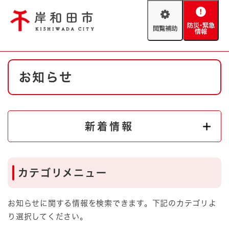
ペ
メニューを飛ばして本文へ
ー
閲
防
ジ
覧
災
の
補
・
先
助
緊
頭
Foreign language
本
急
で
防災・緊急情報
救急・消防
お知らせ
文
情
す
報
。
やさしい日本語
ハザードマップ
AED設置箇所
文字サイズ
拡大
標準
新着情報
とじる
背景色変更
白
黒
青
カテゴリメニュー
とじる
お知らせに関する情報を検索できます。下記のカテゴリよ
り選択してください。