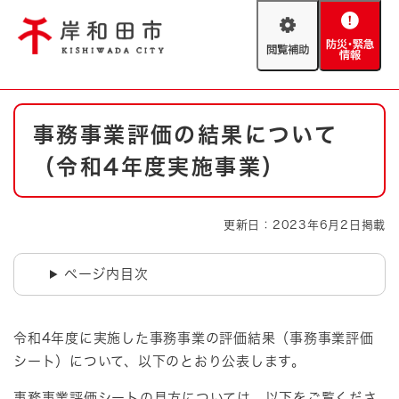
ペ
メニューを飛ばして本文へ
ー
閲
防
ジ
覧
災
の
補
・
先
助
緊
頭
Foreign language
本
急
で
防災・緊急情報
救急・消防
事務事業評価の結果について
文
情
す
報
。
（令和4年度実施事業）
やさしい日本語
ハザードマップ
AED設置箇所
文字サイズ
拡大
標準
更新日：2023年6月2日掲載
とじる
背景色変更
白
黒
青
ページ内目次
とじる
令和4年度に実施した事務事業の評価結果（事務事業評価
シート）について、以下のとおり公表します。
事務事業評価シートの見方については、以下をご覧くださ