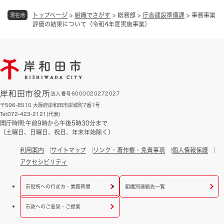
トップページ
>
組織でさがす
>
総務部
>
庁舎建設準備課
>
事務事業
現在地
評価の結果について（令和4年度実施事業）
岸和田市役所
法人番号6000020272027
〒596-8510 大阪府岸和田市岸城町7番1号
Tel:072-423-2121(代表)
開庁時間:午前9時から午後5時30分まで
（土曜日、日曜日、祝日、年末年始除く）
利用案内
サイトマップ
リンク・著作権・免責事項
個人情報保護
アクセシビリティ
市役所への行き方・業務時間
組織別連絡先一覧
市政へのご意見・ご提案