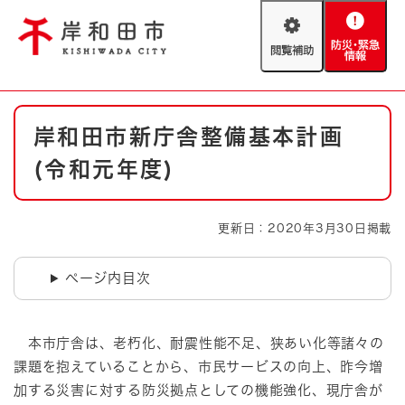
ペ
メニューを飛ばして本文へ
ー
閲
防
ジ
覧
災
の
補
・
先
助
緊
頭
Foreign language
本
急
で
防災・緊急情報
救急・消防
岸和田市新庁舎整備基本計画
文
情
す
報
。
(令和元年度)
やさしい日本語
ハザードマップ
AED設置箇所
文字サイズ
拡大
標準
更新日：2020年3月30日掲載
とじる
背景色変更
白
黒
青
ページ内目次
とじる
本市庁舎は、老朽化、耐震性能不足、狭あい化等諸々の
課題を抱えていることから、市民サービスの向上、昨今増
加する災害に対する防災拠点としての機能強化、現庁舎が