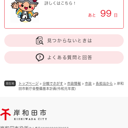
詳しくはこちら！
99
あと
日
見つからないときは
よくある質問と回答
トップページ
>
分類でさがす
>
市政情報
>
市政
>
各担当から
>
岸和
現在地
田市新庁舎整備基本計画(令和元年度)