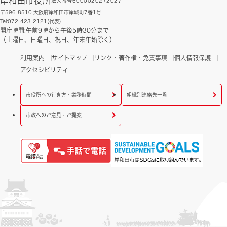
岸和田市役所
法人番号6000020272027
〒596-8510 大阪府岸和田市岸城町7番1号
Tel:072-423-2121(代表)
開庁時間:午前9時から午後5時30分まで
（土曜日、日曜日、祝日、年末年始除く）
利用案内
サイトマップ
リンク・著作権・免責事項
個人情報保護
アクセシビリティ
市役所への行き方・業務時間
組織別連絡先一覧
市政へのご意見・ご提案