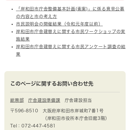
「岸和田市庁舎整備基本計画(素案)」に係る意見公募
の内容と市の考え方
市民説明会の開催結果（令和元年度以前）
岸和田市庁舎建替えに関する市民ワークショップの実
施結果
岸和田市庁舎建替えに関する市民アンケート調査の結
果
このページに関するお問い合わせ先
総務部
庁舎建設準備課
庁舎建設担当
〒596-8510
大阪府岸和田市岸城町7番1号
（岸和田市役所本庁舎旧館3階）
Tel：072-447-4581