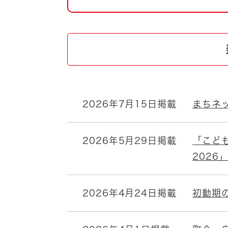
自然・環境・公園
住宅
引っ越し
おくやみ
男女共同参画
地域コミュニティ
ティア・協働
道路・河川・交通
まちづくり
2026年7月15日掲載
まちネ
文化
国際交流
2026年5月29日掲載
「こど
とじる
2026
2026年4月24日掲載
初動期