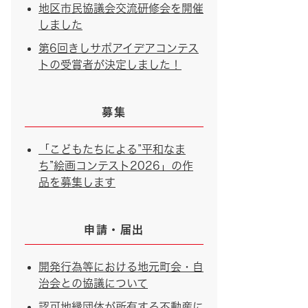
地区市民協議会交流研修会を開催
しました
第6回きしサポアイデアコンテス
トの受賞者が決定しました！
募集
「こどもたちによる”平和なま
ち”絵画コンテスト2026」の作
品を募集します
申請・届出
開発行為等における地元町会・自
治会との協議について
認可地縁団体が所有する不動産に