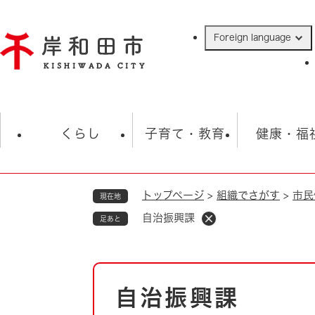
ペ
ー
Foreign language
ジ
の
先
頭
で
防災・緊急情報
救急・消防
ハ
す
くらし
子育て・教育
健康・福
。
トップページ
>
組織でさがす
>
市民
現在地
相談
学校
住民票・戸籍
観光
福祉・
自治振興課
足あと
税金
保険・年金
歴史
ごみ・衛生・動物
救急・消防
本
自治振興課
防災・防犯
文
上水道・下水道