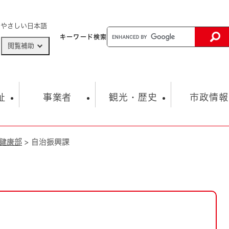
メニューを飛ばして本文へ
やさしい日本語
キーワード
検索
閲覧補助
ザードマップ
AED設置箇所
祉
事業者
観光・歴史
市政情報
健康部
>
自治振興課
健康・生活
子育て
市の概要
入札・契約情報
観光スポット
生涯学習・スポーツ
オープンデータ
総合計画
まちづくり・協働
行財政
産業振興
動画情報
人権・平和
税金
とじる
とじる
市政
環境
職員採用情報
福祉・介護
とじる
市役所・施設の案内