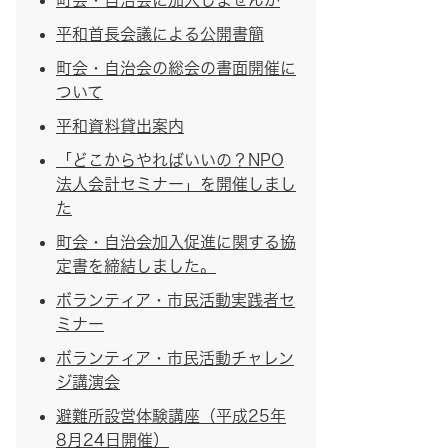
町会・自治会に加入しませんか
平和首長会議による公開書簡
町会・自治会の総会の書面開催に
ついて
平和資料貸出案内
「どこからやればいいの？NPO
法人会計セミナー」を開催しまし
た
町会・自治会加入促進に関する協
定書を締結しました。
ボランティア・市民活動実践者セ
ミナー
ボランティア・市民活動チャレン
ジ講演会
避難所設営体験講座（平成25年
8月24日開催）