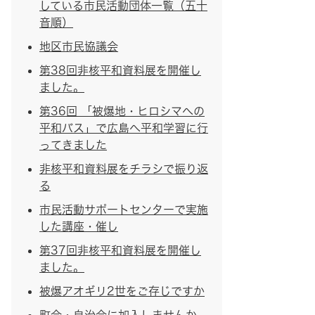
している市民活動団体一覧（五十
音順）
地区市民協議会
第38回非核平和資料展を開催し
ました。
第36回 「被爆地・ヒロシマへの
平和バス」で広島へ平和学習に行
ってきました
非核平和資料展をチラシで振り返
る
市民活動サポートセンターで実施
した講座・催し
第37回非核平和資料展を開催し
ました。
被爆アオギリ2世をご存じですか