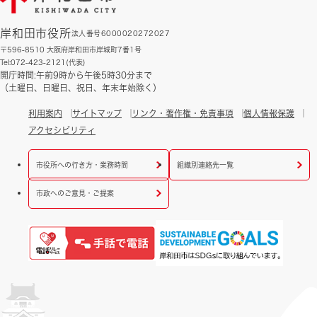
岸和田市役所
法人番号6000020272027
〒596-8510 大阪府岸和田市岸城町7番1号
Tel:072-423-2121(代表)
開庁時間:午前9時から午後5時30分まで
（土曜日、日曜日、祝日、年末年始除く）
利用案内
サイトマップ
リンク・著作権・免責事項
個人情報保護
アクセシビリティ
市役所への行き方・業務時間
組織別連絡先一覧
市政へのご意見・ご提案