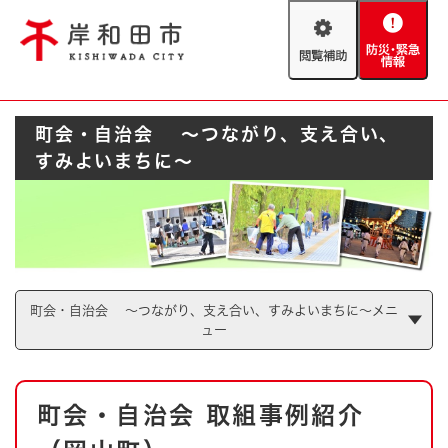
ペ
メニューを飛ばして本文へ
ー
閲
防
ジ
覧
災
の
補
・
先
助
緊
頭
Foreign language
町会・自治会 ～つながり、支え合い、
急
で
防災・緊急情報
救急・消防
情
す
すみよいまちに～
報
。
やさしい日本語
ハザードマップ
AED設置箇所
文字サイズ
拡大
標準
とじる
背景色変更
白
黒
青
町会・自治会 ～つながり、支え合い、すみよいまちに～メニ
ュー
とじる
本
町会・自治会 取組事例紹介
文