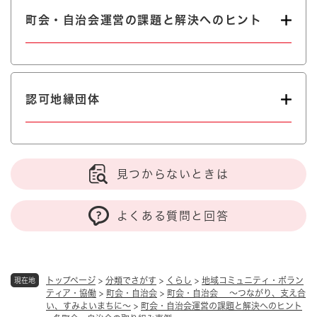
町会・自治会運営の課題と解決へのヒント
認可地縁団体
見つからないときは
よくある質問と回答
トップページ
>
分類でさがす
>
くらし
>
地域コミュニティ・ボラン
現在地
ティア・協働
>
町会・自治会
>
町会・自治会 ～つながり、支え合
い、すみよいまちに～
>
町会・自治会運営の課題と解決へのヒント