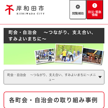
ペ
メニューを飛ばして本文へ
ー
閲
防
ジ
覧
災
の
補
・
先
助
緊
頭
Foreign language
町会・自治会 ～つながり、支え合い、
急
で
防災・緊急情報
救急・消防
情
す
すみよいまちに～
報
。
やさしい日本語
ハザードマップ
AED設置箇所
文字サイズ
拡大
標準
とじる
背景色変更
白
黒
青
町会・自治会 ～つながり、支え合い、すみよいまちに～メニ
ュー
とじる
本
各町会・自治会の取り組み事例
文