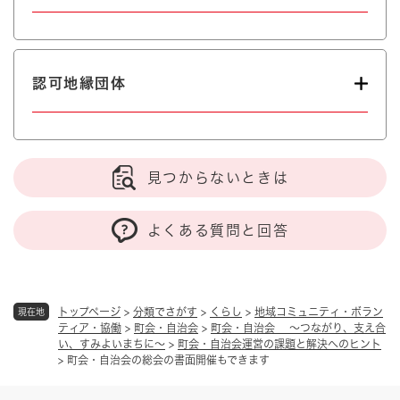
認可地縁団体
見つからないときは
よくある質問と回答
トップページ
>
分類でさがす
>
くらし
>
地域コミュニティ・ボラン
現在地
ティア・協働
>
町会・自治会
>
町会・自治会 ～つながり、支え合
い、すみよいまちに～
>
町会・自治会運営の課題と解決へのヒント
>
町会・自治会の総会の書面開催もできます