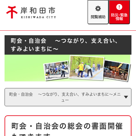
ペ
メニューを飛ばして本文へ
ー
閲
防
ジ
覧
災
の
補
・
先
助
緊
頭
Foreign language
町会・自治会 ～つながり、支え合い、
急
で
防災・緊急情報
救急・消防
情
す
すみよいまちに～
報
。
やさしい日本語
ハザードマップ
AED設置箇所
文字サイズ
拡大
標準
とじる
背景色変更
白
黒
青
町会・自治会 ～つながり、支え合い、すみよいまちに～メニ
ュー
とじる
本
町会・自治会の総会の書面開催
文