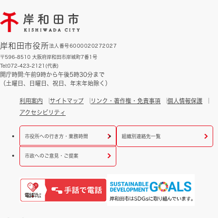
岸和田市役所
法人番号6000020272027
〒596-8510 大阪府岸和田市岸城町7番1号
Tel:072-423-2121(代表)
開庁時間:午前9時から午後5時30分まで
（土曜日、日曜日、祝日、年末年始除く）
利用案内
サイトマップ
リンク・著作権・免責事項
個人情報保護
アクセシビリティ
市役所への行き方・業務時間
組織別連絡先一覧
市政へのご意見・ご提案