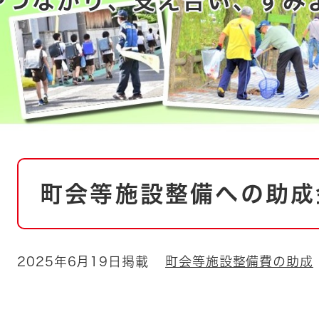
つながり、支え合い、すみ
とじる
とじる
・ボラン
本
町会等施設整備への助成
文
2025年6月19日掲載
町会等施設整備費の助成