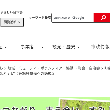
メニューを飛ばして本文へ
やさしい日本語
キーワード
検索
閲覧補助
ザードマップ
AED設置箇所
祉
事業者
観光・歴史
市政情報
し
>
地域コミュニティ・ボランティア・協働
>
町会・自治会
>
町
健康・生活
子育て
市の概要
入札・契約情報
観光スポット
生涯学習・スポーツ
オープンデータ
総合計画
まちづくり・協働
など
>
町会等施設整備への助成金
行財政
産業振興
動画情報
人権・平和
税金
とじる
とじる
市政
環境
職員採用情報
福祉・介護
とじる
市役所・施設の案内