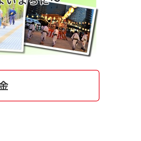
よいまちに～
金