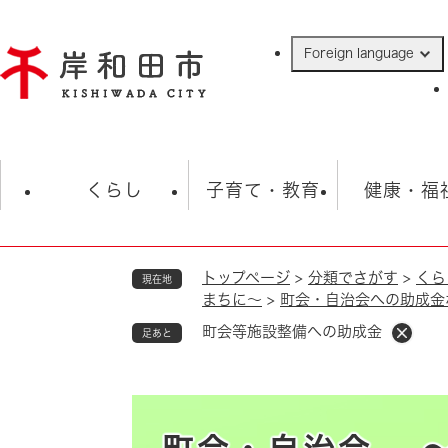
ペ
ー
Foreign language
ジ
の
先
頭
で
防災・緊急情報
救急・消防
ハ
す
くらし
子育て・教育
健康・福
。
トップページ
>
分類でさがす
>
くら
現在地
相談
学校
住民票・戸籍
観光
福祉・
まちに～
>
町会・自治会への助成金
税金
保険・年金
歴史
町会等施設整備への助成金
足あと
ごみ・衛生・動物
救急・消防
防災・防犯
上水道・下水道