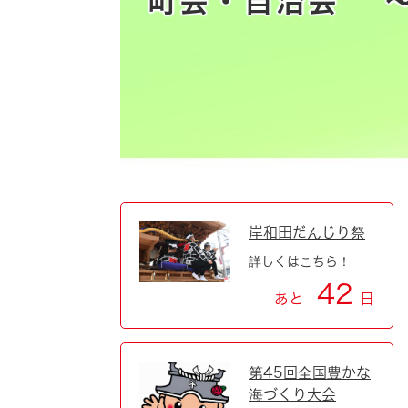
町会・自治会 ～
自然・環境・公園
住宅
引っ越し
おくやみ
男女共同参画
地域コミュニティ
ティア・協働
道路・河川・交通
まちづくり
文化
国際交流
岸和田だんじり祭
詳しくはこちら！
とじる
42
あと
日
第45回全国豊かな
海づくり大会