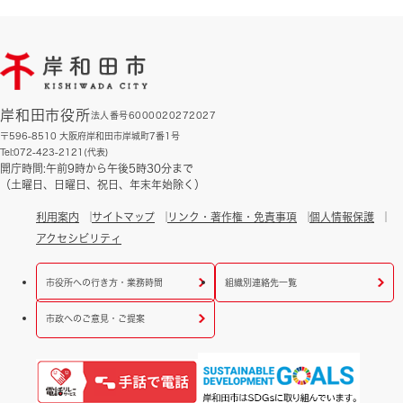
岸和田市役所
法人番号6000020272027
〒596-8510 大阪府岸和田市岸城町7番1号
Tel:072-423-2121(代表)
開庁時間:午前9時から午後5時30分まで
（土曜日、日曜日、祝日、年末年始除く）
利用案内
サイトマップ
リンク・著作権・免責事項
個人情報保護
アクセシビリティ
市役所への行き方・業務時間
組織別連絡先一覧
市政へのご意見・ご提案