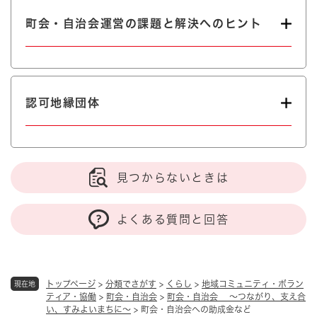
町会・自治会運営の課題と解決へのヒント
認可地縁団体
見つからないときは
よくある質問と回答
トップページ
>
分類でさがす
>
くらし
>
地域コミュニティ・ボラン
現在地
ティア・協働
>
町会・自治会
>
町会・自治会 ～つながり、支え合
い、すみよいまちに～
>
町会・自治会への助成金など