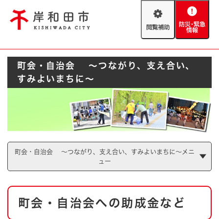
ペ
メニューを飛ばして本文へ
ー
閲
防
ジ
覧
災
の
補
・
先
助
緊
頭
Foreign language
町会・自治会 ～つながり、支え合い、
急
で
防災・緊急情報
救急・消防
情
す
すみよいまちに～
報
。
やさしい日本語
ハザードマップ
AED設置箇所
文字サイズ
拡大
標準
とじる
背景色変更
白
黒
青
町会・自治会 ～つながり、支え合い、すみよいまちに～メニ
ュー
とじる
本
町会・自治会への助成金など
文