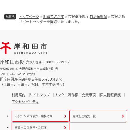
トップページ
>
組織でさがす
>
市民健康部
>
自治振興課
>
市民活動
現在地
サポートセンターを開設いたしました。
岸和田市役所
法人番号6000020272027
〒596-8510 大阪府岸和田市岸城町7番1号
Tel:072-423-2121(代表)
開庁時間:午前9時から午後5時30分まで
（土曜日、日曜日、祝日、年末年始除く）
利用案内
サイトマップ
リンク・著作権・免責事項
個人情報保護
アクセシビリティ
市役所への行き方・業務時間
組織別連絡先一覧
市政へのご意見・ご提案