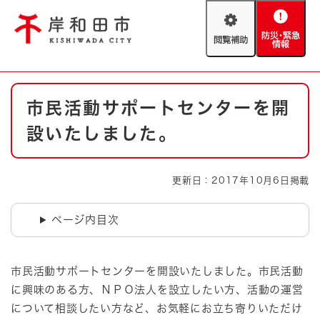
ペ
メニューを飛ばして本文へ
ー
閲
防
ジ
覧
災
の
補
・
先
助
緊
頭
Foreign language
本
急
で
防災・緊急情報
救急・消防
市民活動サポートセンターを開
文
情
す
報
。
設いたしました。
やさしい日本語
ハザードマップ
AED設置箇所
文字サイズ
拡大
標準
更新日：2017年10月6日掲載
とじる
背景色変更
白
黒
青
ページ内目次
とじる
市民活動サポートセンターを開設いたしました。市民活動
に興味のある方、ＮＰＯ法人を設立したい方、活動の運営
について相談したい方など、お気軽にお立ち寄りいただけ