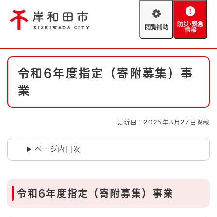
ペ
メニューを飛ばして本文へ
ー
閲
防
ジ
覧
災
の
補
・
先
助
緊
頭
Foreign language
本
急
で
防災・緊急情報
救急・消防
令和6年度指定（寄附募集）事
文
情
す
報
。
業
やさしい日本語
ハザードマップ
AED設置箇所
文字サイズ
拡大
標準
更新日：2025年8月27日掲載
とじる
背景色変更
白
黒
青
ページ内目次
とじる
令和6年度指定（寄附募集）事業