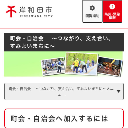
ペ
メニューを飛ばして本文へ
ー
閲
防
ジ
覧
災
の
補
・
先
助
緊
頭
Foreign language
町会・自治会 ～つながり、支え合い、
急
で
防災・緊急情報
救急・消防
情
す
すみよいまちに～
報
。
やさしい日本語
ハザードマップ
AED設置箇所
文字サイズ
拡大
標準
とじる
背景色変更
白
黒
青
町会・自治会 ～つながり、支え合い、すみよいまちに～メニ
ュー
とじる
本
町会・自治会へ加入するには
文