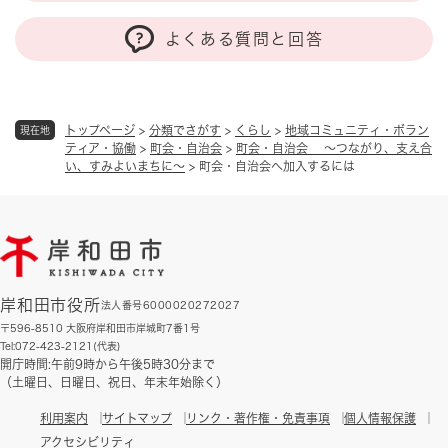
よくある質問と回答
トップページ
>
分類でさがす
>
くらし
>
地域コミュニティ・ボラン
現在地
ティア・協働
>
町会・自治会
>
町会・自治会 ～つながり、支え合
い、すみよいまちに～
>
町会・自治会へ加入するには
岸和田市役所
法人番号6000020272027
〒596-8510 大阪府岸和田市岸城町7番1号
Tel:072-423-2121(代表)
開庁時間:午前9時から午後5時30分まで
（土曜日、日曜日、祝日、年末年始除く）
利用案内
サイトマップ
リンク・著作権・免責事項
個人情報保護
アクセシビリティ