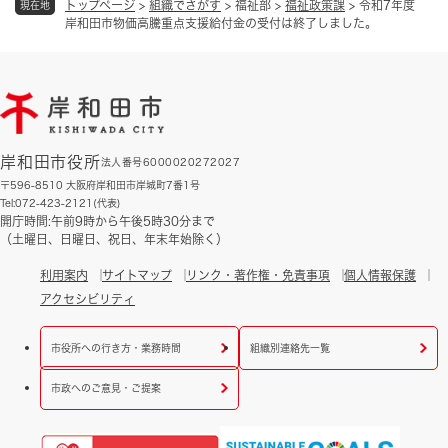
トップページ
>
組織でさがす
>
福祉部
>
福祉政策課
>
令和7年度
現在地
岸和田市物価高騰重点支援給付金の受付は終了しました。
岸和田市役所
法人番号6000020272027
〒596-8510 大阪府岸和田市岸城町7番1号
Tel:072-423-2121(代表)
開庁時間:午前9時から午後5時30分まで
（土曜日、日曜日、祝日、年末年始除く）
利用案内
サイトマップ
リンク・著作権・免責事項
個人情報保護
アクセシビリティ
市役所への行き方・業務時間
組織別連絡先一覧
市政へのご意見・ご提案