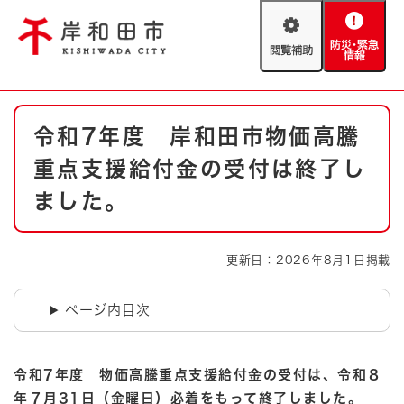
ペ
メニューを飛ばして本文へ
ー
閲
防
ジ
覧
災
の
補
・
先
助
緊
頭
Foreign language
本
急
で
防災・緊急情報
救急・消防
令和7年度 岸和田市物価高騰
文
情
す
報
。
重点支援給付金の受付は終了し
やさしい日本語
ハザードマップ
AED設置箇所
ました。
文字サイズ
拡大
標準
とじる
更新日：2026年8月1日掲載
背景色変更
白
黒
青
ページ内目次
とじる
令和7年度 物価高騰重点支援給付金の受付は、令和８
年７月31日（金曜日）必着をもって終了しました。